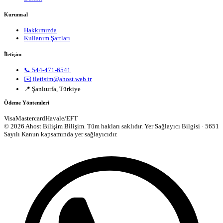
Kurumsal
Hakkımızda
Kullanım Şartları
İletişim
📞 544-471-6541
✉️ iletisim@ahost.web.tr
📍 Şanlıurfa, Türkiye
Ödeme Yöntemleri
Visa
Mastercard
Havale/EFT
© 2026 Ahost Bilişim Bilişim. Tüm hakları saklıdır.
Yer Sağlayıcı Bilgisi · 5651
Sayılı Kanun kapsamında yer sağlayıcıdır.