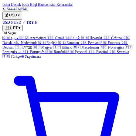
ticket Destek
book Bilgi Bankası
star Referanslar
📞 544-471-6541
💰
USD
▾
USD
$ USD
✓
TRY
₺
🇵🇹
PT
▾
Dil Seçin
🇸🇦
العربية
🇦🇿
Azerbaijani
🇪🇸
Català
🇨🇳
中文
🇭🇷
Hrvatski
🇨🇿
Čeština
🇩🇰
Dansk
🇳🇱
Nederlands
🇬🇧
English
🇪🇪
Estonian
🇮🇷
Persian
🇫🇷
Français
🇩🇪
Deutsch
🇮🇱
עברית
🇭🇺
Magyar
🇮🇹
Italiano
🇲🇰
Macedonian
🇳🇴
Norwegian
🇵🇹
Português
✓
🇵🇹
Português
🇷🇴
Română
🇷🇺
Русский
🇪🇸
Español
🇸🇪
Svenska
🇹🇷
Türkçe
🌐
Українська