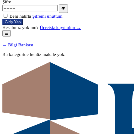
Şifre
👁
Beni hatırla
Şifremi unuttum
Giriş Yap
Hesabınız yok mu?
Ücretsiz kayıt olun →
☰
← Bilgi Bankası
Bu kategoride henüz makale yok.