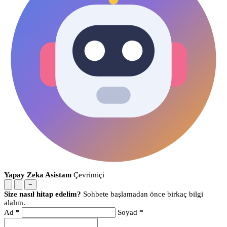
Yapay Zeka Asistanı
Çevrimiçi
−
Size nasıl hitap edelim?
Sohbete başlamadan önce birkaç bilgi
alalım.
Ad
*
Soyad
*