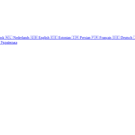
nsk
🇳🇱
Nederlands
🇬🇧
English
🇪🇪
Estonian
🇮🇷
Persian
🇫🇷
Français
🇩🇪
Deutsch

Українська