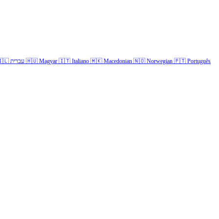
🇱
עברית
🇭🇺
Magyar
🇮🇹
Italiano
🇲🇰
Macedonian
🇳🇴
Norwegian
🇵🇹
Português