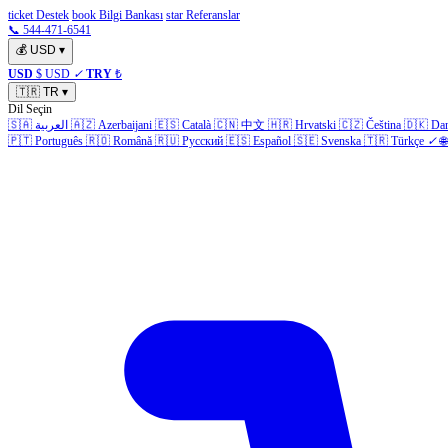
ticket Destek
book Bilgi Bankası
star Referanslar
📞 544-471-6541
💰
USD
▾
USD
$ USD
✓
TRY
₺
🇹🇷
TR
▾
Dil Seçin
🇸🇦
العربية
🇦🇿
Azerbaijani
🇪🇸
Català
🇨🇳
中文
🇭🇷
Hrvatski
🇨🇿
Čeština
🇩🇰
Da
🇵🇹
Português
🇷🇴
Română
🇷🇺
Русский
🇪🇸
Español
🇸🇪
Svenska
🇹🇷
Türkçe
✓
🌐