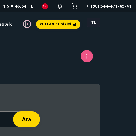
1 $ = 46,64 TL
+ (90) 544-471-65-41
TL
estek
KULLANICI GIRIŞI