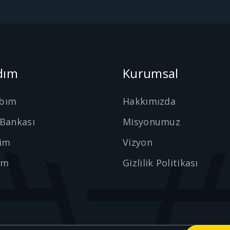
dım
Kurumsal
bım
Hakkımızda
 Bankası
Misyonumuz
şim
Vizyon
ım
Gizlilik Politikası