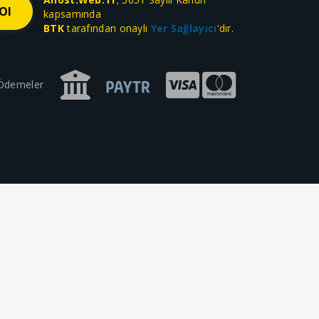
kapsamında
BTK
tarafından onaylı
Yer Sağlayıcı
'dır.
 Ödemeler