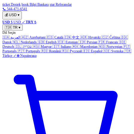
ticket Destek
book Bilgi Bankası
star Referanslar
📞 544-471-6541
💰
USD
▾
USD
$ USD
✓
TRY
₺
🇹🇷
TR
▾
Dil Seçin
🇸🇦
العربية
🇦🇿
Azerbaijani
🇪🇸
Català
🇨🇳
中文
🇭🇷
Hrvatski
🇨🇿
Čeština
🇩🇰
Dansk
🇳🇱
Nederlands
🇬🇧
English
🇪🇪
Estonian
🇮🇷
Persian
🇫🇷
Français
🇩🇪
Deutsch
🇮🇱
עברית
🇭🇺
Magyar
🇮🇹
Italiano
🇲🇰
Macedonian
🇳🇴
Norwegian
🇵🇹
Português
🇵🇹
Português
🇷🇴
Română
🇷🇺
Русский
🇪🇸
Español
🇸🇪
Svenska
🇹🇷
Türkçe
✓
🌐
Українська