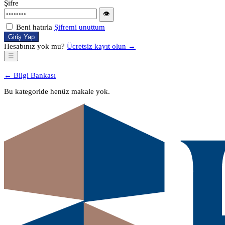
Şifre
👁
Beni hatırla
Şifremi unuttum
Giriş Yap
Hesabınız yok mu?
Ücretsiz kayıt olun →
☰
← Bilgi Bankası
Bu kategoride henüz makale yok.