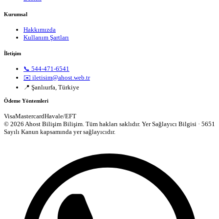
Kurumsal
Hakkımızda
Kullanım Şartları
İletişim
📞 544-471-6541
✉️ iletisim@ahost.web.tr
📍 Şanlıurfa, Türkiye
Ödeme Yöntemleri
Visa
Mastercard
Havale/EFT
© 2026 Ahost Bilişim Bilişim. Tüm hakları saklıdır.
Yer Sağlayıcı Bilgisi · 5651
Sayılı Kanun kapsamında yer sağlayıcıdır.