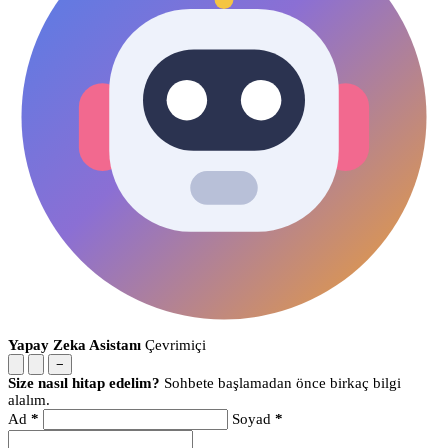
Yapay Zeka Asistanı
Çevrimiçi
−
Size nasıl hitap edelim?
Sohbete başlamadan önce birkaç bilgi
alalım.
Ad
*
Soyad
*