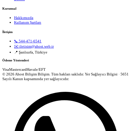
Kurumsal
Hakkımızda
Kullanım Şartları
İletişim
📞 544-471-6541
✉️ iletisim@ahost.web.tr
📍 Şanlıurfa, Türkiye
Ödeme Yöntemleri
Visa
Mastercard
Havale/EFT
© 2026 Ahost Bilişim Bilişim. Tüm hakları saklıdır.
Yer Sağlayıcı Bilgisi · 5651
Sayılı Kanun kapsamında yer sağlayıcıdır.