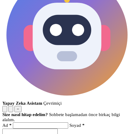
Yapay Zeka Asistanı
Çevrimiçi
−
Size nasıl hitap edelim?
Sohbete başlamadan önce birkaç bilgi
alalım.
Ad
*
Soyad
*