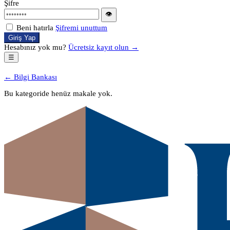
Şifre
👁
Beni hatırla
Şifremi unuttum
Giriş Yap
Hesabınız yok mu?
Ücretsiz kayıt olun →
☰
← Bilgi Bankası
Bu kategoride henüz makale yok.