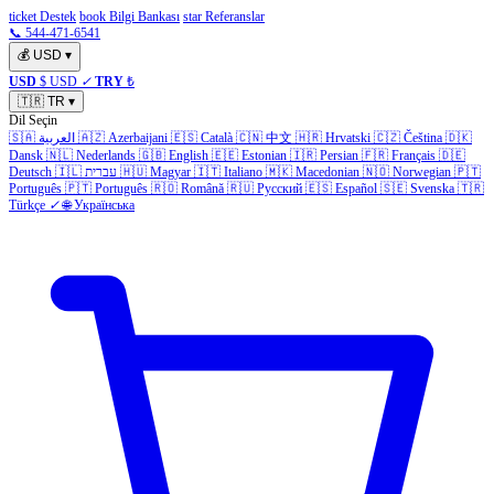
ticket Destek
book Bilgi Bankası
star Referanslar
📞 544-471-6541
💰
USD
▾
USD
$ USD
✓
TRY
₺
🇹🇷
TR
▾
Dil Seçin
🇸🇦
العربية
🇦🇿
Azerbaijani
🇪🇸
Català
🇨🇳
中文
🇭🇷
Hrvatski
🇨🇿
Čeština
🇩🇰
Dansk
🇳🇱
Nederlands
🇬🇧
English
🇪🇪
Estonian
🇮🇷
Persian
🇫🇷
Français
🇩🇪
Deutsch
🇮🇱
עברית
🇭🇺
Magyar
🇮🇹
Italiano
🇲🇰
Macedonian
🇳🇴
Norwegian
🇵🇹
Português
🇵🇹
Português
🇷🇴
Română
🇷🇺
Русский
🇪🇸
Español
🇸🇪
Svenska
🇹🇷
Türkçe
✓
🌐
Українська