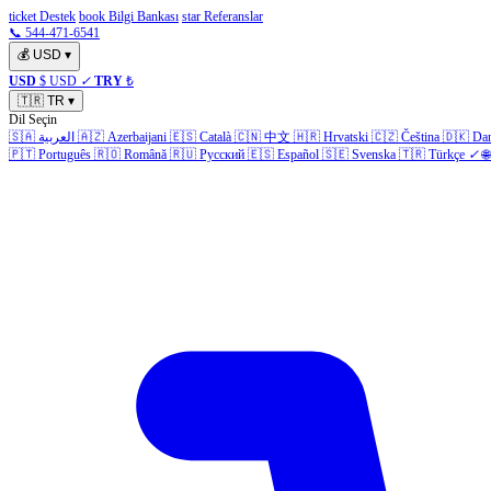
ticket Destek
book Bilgi Bankası
star Referanslar
📞 544-471-6541
💰
USD
▾
USD
$ USD
✓
TRY
₺
🇹🇷
TR
▾
Dil Seçin
🇸🇦
العربية
🇦🇿
Azerbaijani
🇪🇸
Català
🇨🇳
中文
🇭🇷
Hrvatski
🇨🇿
Čeština
🇩🇰
Da
🇵🇹
Português
🇷🇴
Română
🇷🇺
Русский
🇪🇸
Español
🇸🇪
Svenska
🇹🇷
Türkçe
✓
🌐