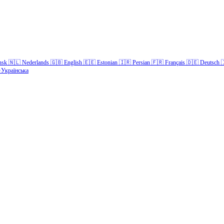
nsk
🇳🇱
Nederlands
🇬🇧
English
🇪🇪
Estonian
🇮🇷
Persian
🇫🇷
Français
🇩🇪
Deutsch

Українська