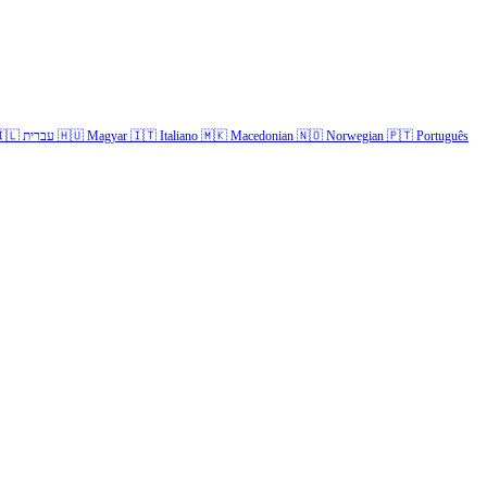
🇱
עברית
🇭🇺
Magyar
🇮🇹
Italiano
🇲🇰
Macedonian
🇳🇴
Norwegian
🇵🇹
Português