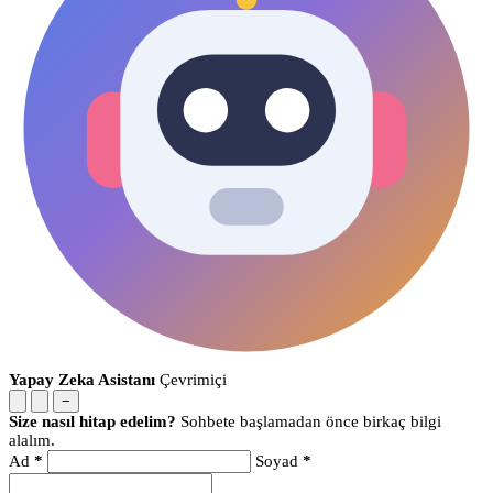
Yapay Zeka Asistanı
Çevrimiçi
−
Size nasıl hitap edelim?
Sohbete başlamadan önce birkaç bilgi
alalım.
Ad
*
Soyad
*