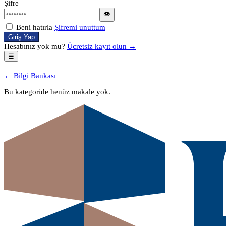
Şifre
👁
Beni hatırla
Şifremi unuttum
Giriş Yap
Hesabınız yok mu?
Ücretsiz kayıt olun →
☰
← Bilgi Bankası
Bu kategoride henüz makale yok.