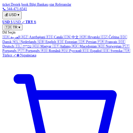
ticket Destek
book Bilgi Bankası
star Referanslar
📞 544-471-6541
💰
USD
▾
USD
$ USD
✓
TRY
₺
🇹🇷
TR
▾
Dil Seçin
🇸🇦
العربية
🇦🇿
Azerbaijani
🇪🇸
Català
🇨🇳
中文
🇭🇷
Hrvatski
🇨🇿
Čeština
🇩🇰
Dansk
🇳🇱
Nederlands
🇬🇧
English
🇪🇪
Estonian
🇮🇷
Persian
🇫🇷
Français
🇩🇪
Deutsch
🇮🇱
עברית
🇭🇺
Magyar
🇮🇹
Italiano
🇲🇰
Macedonian
🇳🇴
Norwegian
🇵🇹
Português
🇵🇹
Português
🇷🇴
Română
🇷🇺
Русский
🇪🇸
Español
🇸🇪
Svenska
🇹🇷
Türkçe
✓
🌐
Українська