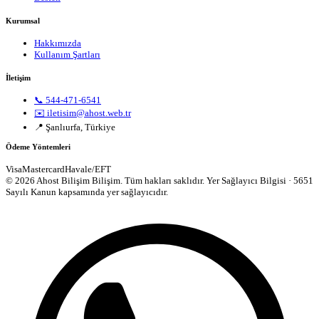
Kurumsal
Hakkımızda
Kullanım Şartları
İletişim
📞 544-471-6541
✉️ iletisim@ahost.web.tr
📍 Şanlıurfa, Türkiye
Ödeme Yöntemleri
Visa
Mastercard
Havale/EFT
© 2026 Ahost Bilişim Bilişim. Tüm hakları saklıdır.
Yer Sağlayıcı Bilgisi · 5651
Sayılı Kanun kapsamında yer sağlayıcıdır.