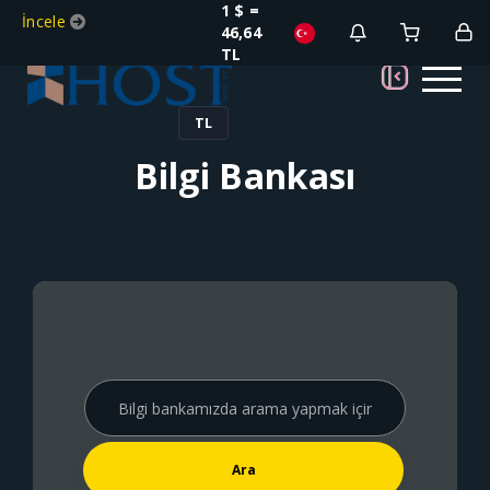
1 $ =
İncele
46,64
TL
TL
Bilgi Bankası