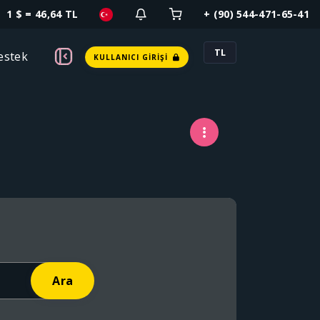
1 $ = 46,64 TL
+ (90) 544-471-65-41
TL
estek
KULLANICI GIRIŞI