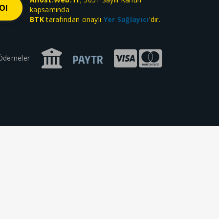
kapsamında
BTK
tarafından onaylı
Yer Sağlayıcı
'dır.
 Ödemeler