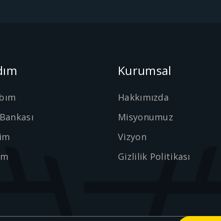
dım
Kurumsal
bım
Hakkımızda
 Bankası
Misyonumuz
şim
Vizyon
ım
Gizlilik Politikası