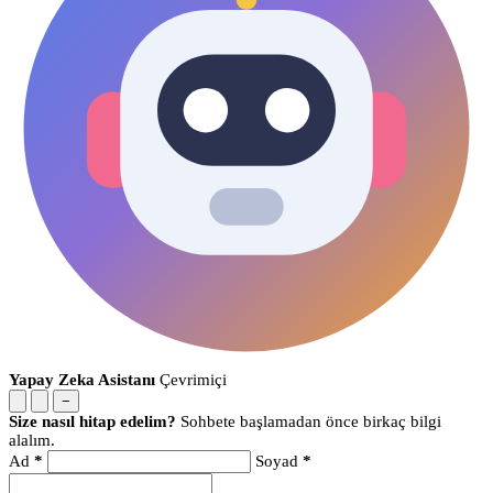
Yapay Zeka Asistanı
Çevrimiçi
−
Size nasıl hitap edelim?
Sohbete başlamadan önce birkaç bilgi
alalım.
Ad
*
Soyad
*