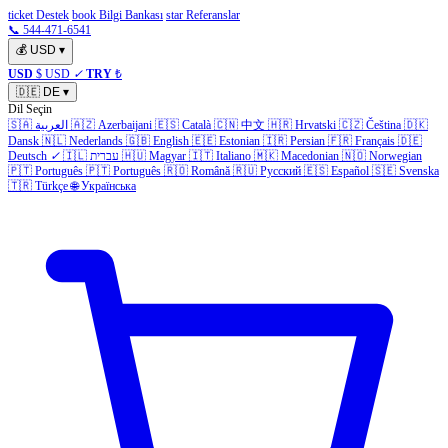
ticket Destek
book Bilgi Bankası
star Referanslar
📞 544-471-6541
💰
USD
▾
USD
$ USD
✓
TRY
₺
🇩🇪
DE
▾
Dil Seçin
🇸🇦
العربية
🇦🇿
Azerbaijani
🇪🇸
Català
🇨🇳
中文
🇭🇷
Hrvatski
🇨🇿
Čeština
🇩🇰
Dansk
🇳🇱
Nederlands
🇬🇧
English
🇪🇪
Estonian
🇮🇷
Persian
🇫🇷
Français
🇩🇪
Deutsch
✓
🇮🇱
עברית
🇭🇺
Magyar
🇮🇹
Italiano
🇲🇰
Macedonian
🇳🇴
Norwegian
🇵🇹
Português
🇵🇹
Português
🇷🇴
Română
🇷🇺
Русский
🇪🇸
Español
🇸🇪
Svenska
🇹🇷
Türkçe
🌐
Українська