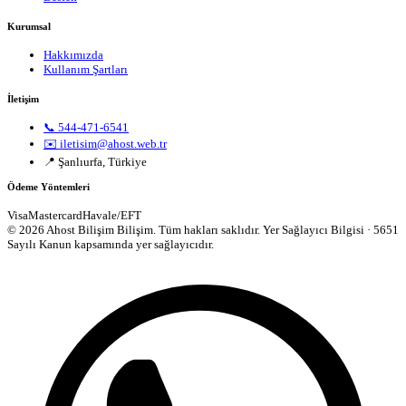
Kurumsal
Hakkımızda
Kullanım Şartları
İletişim
📞 544-471-6541
✉️ iletisim@ahost.web.tr
📍 Şanlıurfa, Türkiye
Ödeme Yöntemleri
Visa
Mastercard
Havale/EFT
© 2026 Ahost Bilişim Bilişim. Tüm hakları saklıdır.
Yer Sağlayıcı Bilgisi · 5651
Sayılı Kanun kapsamında yer sağlayıcıdır.