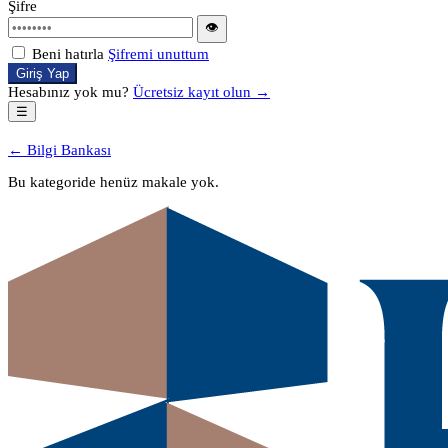
Şifre
👁
Beni hatırla
Şifremi unuttum
Giriş Yap
Hesabınız yok mu?
Ücretsiz kayıt olun →
☰
← Bilgi Bankası
Bu kategoride henüz makale yok.