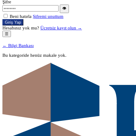
Şifre
👁
Beni hatırla
Şifremi unuttum
Giriş Yap
Hesabınız yok mu?
Ücretsiz kayıt olun →
☰
← Bilgi Bankası
Bu kategoride henüz makale yok.