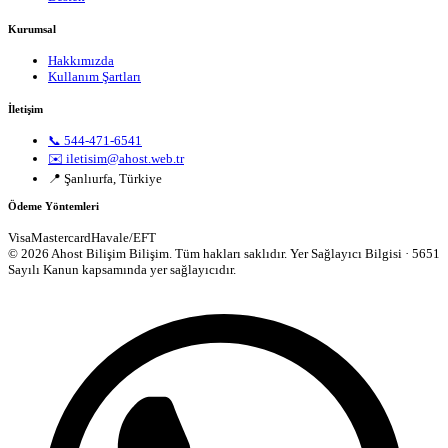
Kurumsal
Hakkımızda
Kullanım Şartları
İletişim
📞 544-471-6541
✉️ iletisim@ahost.web.tr
📍 Şanlıurfa, Türkiye
Ödeme Yöntemleri
Visa
Mastercard
Havale/EFT
© 2026 Ahost Bilişim Bilişim. Tüm hakları saklıdır.
Yer Sağlayıcı Bilgisi · 5651
Sayılı Kanun kapsamında yer sağlayıcıdır.