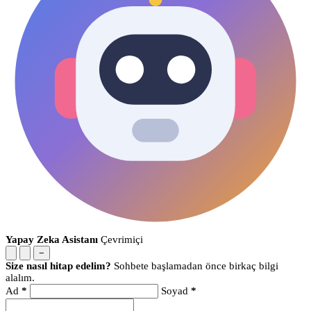
Yapay Zeka Asistanı
Çevrimiçi
−
Size nasıl hitap edelim?
Sohbete başlamadan önce birkaç bilgi
alalım.
Ad
*
Soyad
*