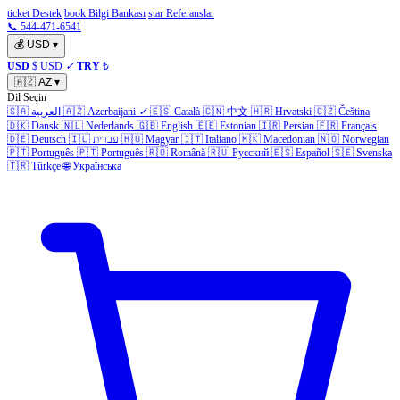
ticket Destek
book Bilgi Bankası
star Referanslar
📞 544-471-6541
💰
USD
▾
USD
$ USD
✓
TRY
₺
🇦🇿
AZ
▾
Dil Seçin
🇸🇦
العربية
🇦🇿
Azerbaijani
✓
🇪🇸
Català
🇨🇳
中文
🇭🇷
Hrvatski
🇨🇿
Čeština
🇩🇰
Dansk
🇳🇱
Nederlands
🇬🇧
English
🇪🇪
Estonian
🇮🇷
Persian
🇫🇷
Français
🇩🇪
Deutsch
🇮🇱
עברית
🇭🇺
Magyar
🇮🇹
Italiano
🇲🇰
Macedonian
🇳🇴
Norwegian
🇵🇹
Português
🇵🇹
Português
🇷🇴
Română
🇷🇺
Русский
🇪🇸
Español
🇸🇪
Svenska
🇹🇷
Türkçe
🌐
Українська