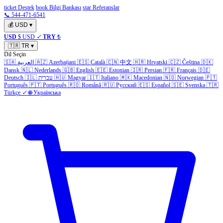
ticket Destek
book Bilgi Bankası
star Referanslar
📞 544-471-6541
💰
USD
▾
USD
$ USD
✓
TRY
₺
🇹🇷
TR
▾
Dil Seçin
🇸🇦
العربية
🇦🇿
Azerbaijani
🇪🇸
Català
🇨🇳
中文
🇭🇷
Hrvatski
🇨🇿
Čeština
🇩🇰
Dansk
🇳🇱
Nederlands
🇬🇧
English
🇪🇪
Estonian
🇮🇷
Persian
🇫🇷
Français
🇩🇪
Deutsch
🇮🇱
עברית
🇭🇺
Magyar
🇮🇹
Italiano
🇲🇰
Macedonian
🇳🇴
Norwegian
🇵🇹
Português
🇵🇹
Português
🇷🇴
Română
🇷🇺
Русский
🇪🇸
Español
🇸🇪
Svenska
🇹🇷
Türkçe
✓
🌐
Українська