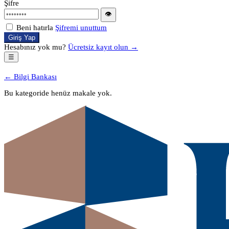
Şifre
👁
Beni hatırla
Şifremi unuttum
Giriş Yap
Hesabınız yok mu?
Ücretsiz kayıt olun →
☰
← Bilgi Bankası
Bu kategoride henüz makale yok.