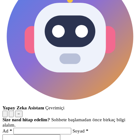
Yapay Zeka Asistanı
Çevrimiçi
−
Size nasıl hitap edelim?
Sohbete başlamadan önce birkaç bilgi
alalım.
Ad
*
Soyad
*