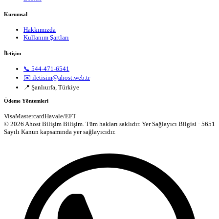
Kurumsal
Hakkımızda
Kullanım Şartları
İletişim
📞 544-471-6541
✉️ iletisim@ahost.web.tr
📍 Şanlıurfa, Türkiye
Ödeme Yöntemleri
Visa
Mastercard
Havale/EFT
© 2026 Ahost Bilişim Bilişim. Tüm hakları saklıdır.
Yer Sağlayıcı Bilgisi · 5651
Sayılı Kanun kapsamında yer sağlayıcıdır.