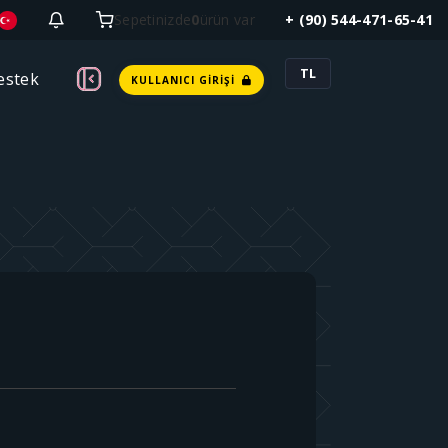
Sepetinizde
0
ürün var
+ (90) 544-471-65-41
TL
estek
KULLANICI GIRIŞI