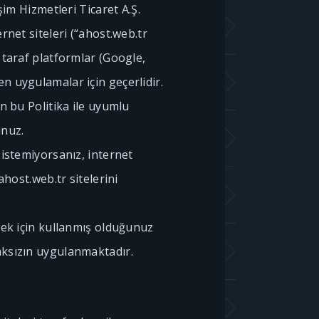
şim Hizmetleri Ticaret A.Ş.
rnet siteleri (“ahost.web.tr
 taraf platformlar (Google,
n uygulamalar için geçerlidir.
in bu Politika ile uyumlu
unuz.
 istemiyorsanız, internet
ahost.web.tr sitelerini
şmek için kullanmış olduğunuz
aksızın uygulanmaktadır.