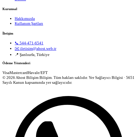
Kurumsal
Hakkımızda
Kullanım Şartları
İletişim
📞 544-471-6541
✉️ iletisim@ahost.web.tr
📍 Şanlıurfa, Türkiye
Ödeme Yöntemleri
Visa
Mastercard
Havale/EFT
© 2026 Ahost Bilişim Bilişim. Tüm hakları saklıdır.
Yer Sağlayıcı Bilgisi · 5651
Sayılı Kanun kapsamında yer sağlayıcıdır.