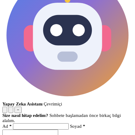
Yapay Zeka Asistanı
Çevrimiçi
−
Size nasıl hitap edelim?
Sohbete başlamadan önce birkaç bilgi
alalım.
Ad
*
Soyad
*