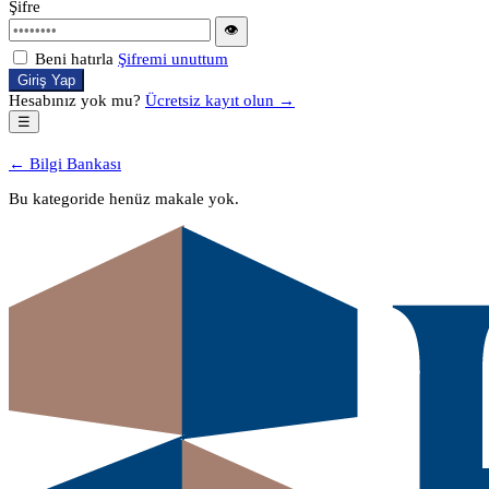
Şifre
👁
Beni hatırla
Şifremi unuttum
Giriş Yap
Hesabınız yok mu?
Ücretsiz kayıt olun →
☰
← Bilgi Bankası
Bu kategoride henüz makale yok.