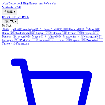
ticket Destek
book Bilgi Bankası
star Referanslar
📞 544-471-6541
💰
USD
▾
USD
$ USD
✓
TRY
₺
🇹🇷
TR
▾
Dil Seçin
🇸🇦
العربية
🇦🇿
Azerbaijani
🇪🇸
Català
🇨🇳
中文
🇭🇷
Hrvatski
🇨🇿
Čeština
🇩🇰
Dansk
🇳🇱
Nederlands
🇬🇧
English
🇪🇪
Estonian
🇮🇷
Persian
🇫🇷
Français
🇩🇪
Deutsch
🇮🇱
עברית
🇭🇺
Magyar
🇮🇹
Italiano
🇲🇰
Macedonian
🇳🇴
Norwegian
🇵🇹
Português
🇵🇹
Português
🇷🇴
Română
🇷🇺
Русский
🇪🇸
Español
🇸🇪
Svenska
🇹🇷
Türkçe
✓
🌐
Українська