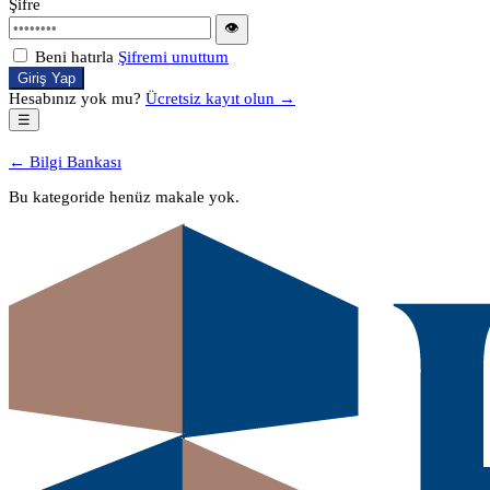
Şifre
👁
Beni hatırla
Şifremi unuttum
Giriş Yap
Hesabınız yok mu?
Ücretsiz kayıt olun →
☰
← Bilgi Bankası
Bu kategoride henüz makale yok.