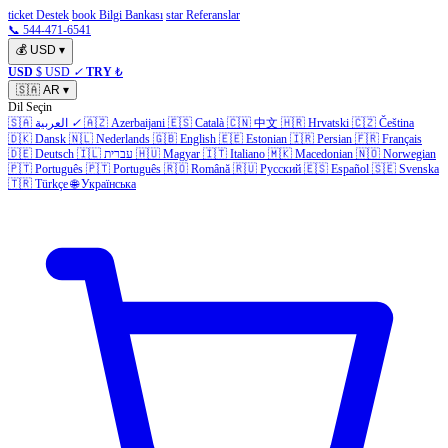
ticket Destek
book Bilgi Bankası
star Referanslar
📞 544-471-6541
💰
USD
▾
USD
$ USD
✓
TRY
₺
🇸🇦
AR
▾
Dil Seçin
Čeština
🇨🇿
Hrvatski
🇭🇷
中文
🇨🇳
Català
🇪🇸
Azerbaijani
🇦🇿
✓
العربية
🇸🇦
🇩🇰
Dansk
🇳🇱
Nederlands
🇬🇧
English
🇪🇪
Estonian
🇮🇷
Persian
🇫🇷
Français
Norwegian
🇳🇴
Macedonian
🇲🇰
Italiano
🇮🇹
Magyar
🇭🇺
עברית
🇮🇱
Deutsch
🇩🇪
🇵🇹
Português
🇵🇹
Português
🇷🇴
Română
🇷🇺
Русский
🇪🇸
Español
🇸🇪
Svenska
🇹🇷
Türkçe
🌐
Українська