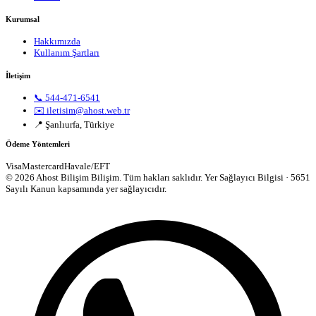
Kurumsal
Hakkımızda
Kullanım Şartları
İletişim
📞 544-471-6541
✉️ iletisim@ahost.web.tr
📍 Şanlıurfa, Türkiye
Ödeme Yöntemleri
Visa
Mastercard
Havale/EFT
© 2026 Ahost Bilişim Bilişim. Tüm hakları saklıdır.
Yer Sağlayıcı Bilgisi · 5651
Sayılı Kanun kapsamında yer sağlayıcıdır.