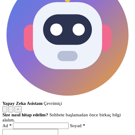
Yapay Zeka Asistanı
Çevrimiçi
−
Size nasıl hitap edelim?
Sohbete başlamadan önce birkaç bilgi
alalım.
Ad
*
Soyad
*