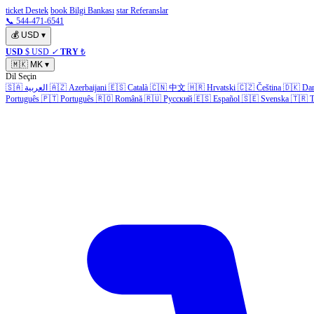
ticket Destek
book Bilgi Bankası
star Referanslar
📞 544-471-6541
💰
USD
▾
USD
$ USD
✓
TRY
₺
🇲🇰
MK
▾
Dil Seçin
🇸🇦
العربية
🇦🇿
Azerbaijani
🇪🇸
Català
🇨🇳
中文
🇭🇷
Hrvatski
🇨🇿
Čeština
🇩🇰
Da
Português
🇵🇹
Português
🇷🇴
Română
🇷🇺
Русский
🇪🇸
Español
🇸🇪
Svenska
🇹🇷
T