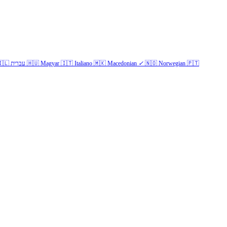
🇱
עברית
🇭🇺
Magyar
🇮🇹
Italiano
🇲🇰
Macedonian
✓
🇳🇴
Norwegian
🇵🇹