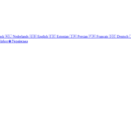
nsk
🇳🇱
Nederlands
🇬🇧
English
🇪🇪
Estonian
🇮🇷
Persian
🇫🇷
Français
🇩🇪
Deutsch

ürkçe
🌐
Українська