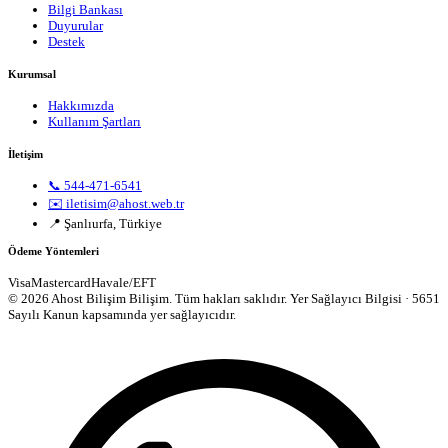
Bilgi Bankası
Duyurular
Destek
Kurumsal
Hakkımızda
Kullanım Şartları
İletişim
📞 544-471-6541
✉️ iletisim@ahost.web.tr
📍 Şanlıurfa, Türkiye
Ödeme Yöntemleri
Visa
Mastercard
Havale/EFT
© 2026 Ahost Bilişim Bilişim. Tüm hakları saklıdır.
Yer Sağlayıcı Bilgisi · 5651
Sayılı Kanun kapsamında yer sağlayıcıdır.