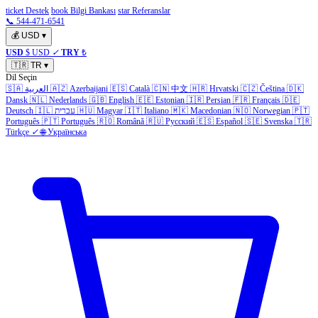
ticket Destek
book Bilgi Bankası
star Referanslar
📞 544-471-6541
💰
USD
▾
USD
$ USD
✓
TRY
₺
🇹🇷
TR
▾
Dil Seçin
🇸🇦
العربية
🇦🇿
Azerbaijani
🇪🇸
Català
🇨🇳
中文
🇭🇷
Hrvatski
🇨🇿
Čeština
🇩🇰
Dansk
🇳🇱
Nederlands
🇬🇧
English
🇪🇪
Estonian
🇮🇷
Persian
🇫🇷
Français
🇩🇪
Deutsch
🇮🇱
עברית
🇭🇺
Magyar
🇮🇹
Italiano
🇲🇰
Macedonian
🇳🇴
Norwegian
🇵🇹
Português
🇵🇹
Português
🇷🇴
Română
🇷🇺
Русский
🇪🇸
Español
🇸🇪
Svenska
🇹🇷
Türkçe
✓
🌐
Українська