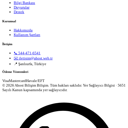
Bilgi Bankası
Duyurular
Destek
Kurumsal
Hakkımızda
Kullanım Şartları
İletişim
📞 544-471-6541
✉️ iletisim@ahost.web.tr
📍 Şanlıurfa, Türkiye
Ödeme Yöntemleri
Visa
Mastercard
Havale/EFT
© 2026 Ahost Bilişim Bilişim. Tüm hakları saklıdır.
Yer Sağlayıcı Bilgisi · 5651
Sayılı Kanun kapsamında yer sağlayıcıdır.