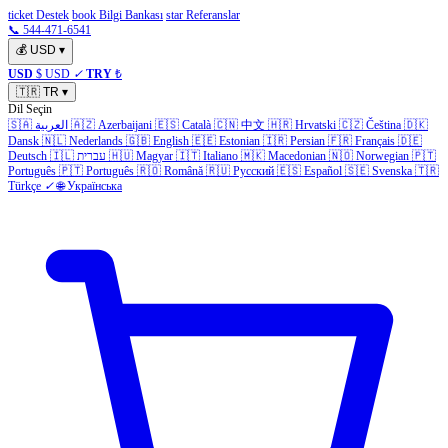
ticket Destek
book Bilgi Bankası
star Referanslar
📞 544-471-6541
💰
USD
▾
USD
$ USD
✓
TRY
₺
🇹🇷
TR
▾
Dil Seçin
🇸🇦
العربية
🇦🇿
Azerbaijani
🇪🇸
Català
🇨🇳
中文
🇭🇷
Hrvatski
🇨🇿
Čeština
🇩🇰
Dansk
🇳🇱
Nederlands
🇬🇧
English
🇪🇪
Estonian
🇮🇷
Persian
🇫🇷
Français
🇩🇪
Deutsch
🇮🇱
עברית
🇭🇺
Magyar
🇮🇹
Italiano
🇲🇰
Macedonian
🇳🇴
Norwegian
🇵🇹
Português
🇵🇹
Português
🇷🇴
Română
🇷🇺
Русский
🇪🇸
Español
🇸🇪
Svenska
🇹🇷
Türkçe
✓
🌐
Українська