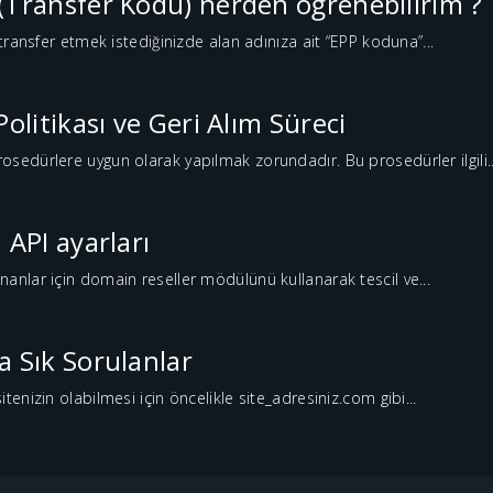
(Transfer Kodu) nerden öğrenebilirim ?
a transfer etmek istediğinizde alan adınıza ait “EPP koduna”...
Politikası ve Geri Alım Süreci
osedürlere uygun olarak yapılmak zorundadır. Bu prosedürler ilgili..
 API ayarları
nanlar için domain reseller mödülünü kullanarak tescil ve...
a Sık Sorulanlar
itenizin olabilmesi için öncelikle site_adresiniz.com gibi...