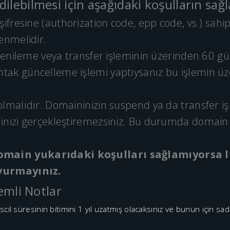
ilebilmesi için aşağıdaki koşulların sağ
şifresine (authorization code, epp code, vs.) sahip
enmelidir.
, yenileme veya transfer işleminin üzerinden 60 g
tak güncelleme işlemi yaptıysanız bu işlemin ü
lmalıdır. Domaininizin suspend ya da transfer işl
inizi gerçekleştiremezsiniz. Bu durumda domain ka
main yukarıdaki koşulları sağlamıyorsa 
şvurmayınız.
nemli Notlar
cil süresinin bitimini 1 yıl uzatmış olacaksınız ve bunun için sade