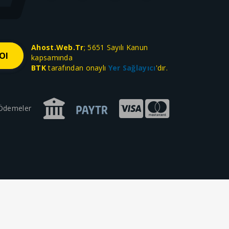
Ahost.Web.Tr
; 5651 Sayılı Kanun
kapsamında
BTK
tarafından onaylı
Yer Sağlayıcı
'dır.
 Ödemeler