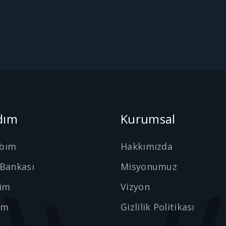
dım
Kurumsal
bım
Hakkımızda
 Bankası
Misyonumuz
şim
Vizyon
ım
Gizlilik Politikası