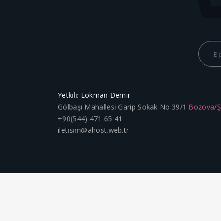
Yetkili: Lokman Demir
Gölbaşı Mahallesi Garip Sokak No:39/1
Bozova/
+90(544) 471 65 41
iletisim@ahost.web.tr