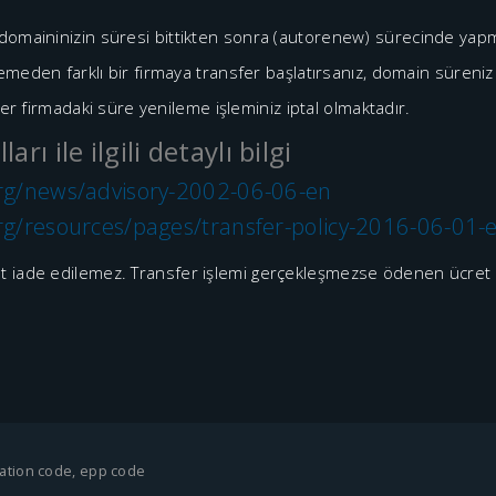
i domaininizin süresi bittikten sonra (autorenew) sürecinde ya
meden farklı bir firmaya transfer başlatırsanız, domain süreniz 
ğer firmadaki süre yenileme işleminiz iptal olmaktadır.
rı ile ilgili detaylı bilgi
rg/news/advisory-2002-06-06-en
rg/resources/pages/transfer-policy-2016-06-01-
 iade edilemez. Transfer işlemi gerçekleşmezse ödenen ücret başk
zation code, epp code