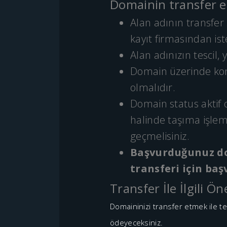
Domainin transfer ed
Alan adının transfer 
kayıt firmasından ist
Alan adınızın tescil
Domain üzerinde kon
olmalıdır.
Domain status aktif o
halinde taşıma işlem
geçmelisiniz.
Başvurduğunuz do
transferi için ba
Transfer İle İlgili Ö
Domaininizi transfer etmek ile tes
ödeyeceksiniz.