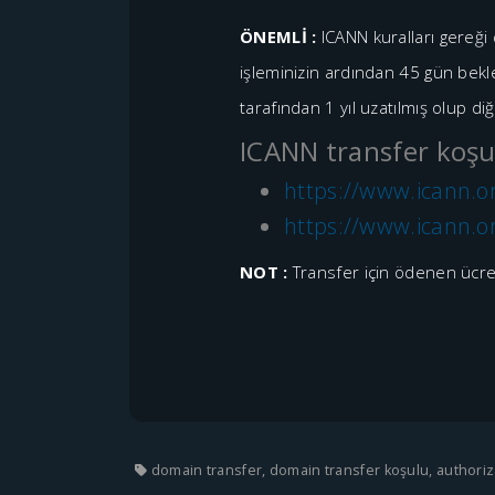
ÖNEMLİ :
ICANN kuralları gereğ
işleminizin ardından 45 gün bekle
tarafından 1 yıl uzatılmış olup di
ICANN transfer koşulla
https://www.icann.o
https://www.icann.o
NOT :
Transfer için ödenen ücret
domain transfer, domain transfer koşulu, authori