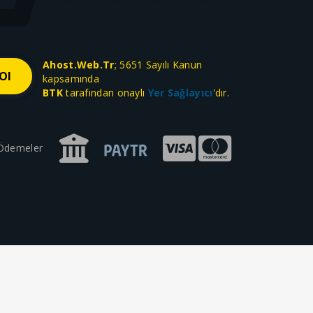
Ahost.Web.Tr
; 5651 Sayılı Kanun
kapsamında
BTK
tarafından onaylı
Yer Sağlayıcı
'dır.
 Ödemeler