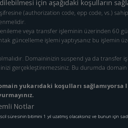
ilebilmesi için aşağıdaki koşulların sağ
şifresine (authorization code, epp code, vs.) sahip
enmelidir.
, yenileme veya transfer işleminin üzerinden 60 g
tak güncelleme işlemi yaptıysanız bu işlemin ü
lmalıdır. Domaininizin suspend ya da transfer işl
inizi gerçekleştiremezsiniz. Bu durumda domain ka
main yukarıdaki koşulları sağlamıyorsa 
şvurmayınız.
nemli Notlar
cil süresinin bitimini 1 yıl uzatmış olacaksınız ve bunun için sade