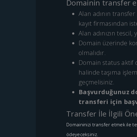
Domainin transfer ed
Alan adının transfer 
kayıt firmasından ist
Alan adınızın tescil
Domain üzerinde kon
olmalıdır.
Domain status aktif o
halinde taşıma işlem
geçmelisiniz.
Başvurduğunuz do
transferi için ba
Transfer İle İlgili Ö
Domaininizi transfer etmek ile tes
ödeyeceksiniz.