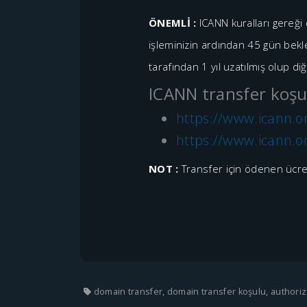
ÖNEMLİ :
ICANN kuralları gereğ
işleminizin ardından 45 gün bekle
tarafından 1 yıl uzatılmış olup di
ICANN transfer koşulla
https://www.icann.o
https://www.icann.o
NOT :
Transfer için ödenen ücret
domain transfer, domain transfer koşulu, authori