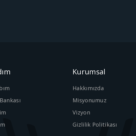
dım
Kurumsal
bım
Hakkımızda
 Bankası
Misyonumuz
şim
Vizyon
ım
Gizlilik Politikası