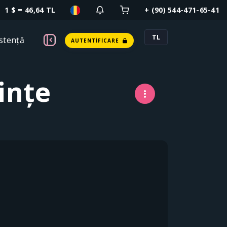
1 $ = 46,64 TL
+ (90) 544-471-65-41
TL
stență
AUTENTIFICARE
ințe