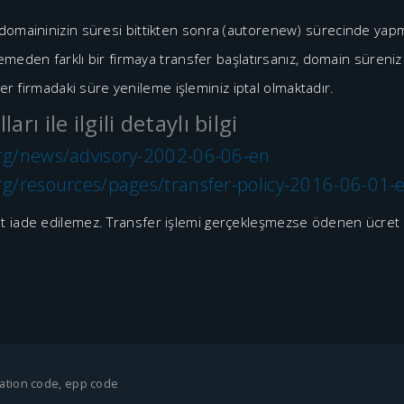
i domaininizin süresi bittikten sonra (autorenew) sürecinde ya
meden farklı bir firmaya transfer başlatırsanız, domain süreniz 
ğer firmadaki süre yenileme işleminiz iptal olmaktadır.
rı ile ilgili detaylı bilgi
rg/news/advisory-2002-06-06-en
rg/resources/pages/transfer-policy-2016-06-01-
 iade edilemez. Transfer işlemi gerçekleşmezse ödenen ücret başk
zation code, epp code