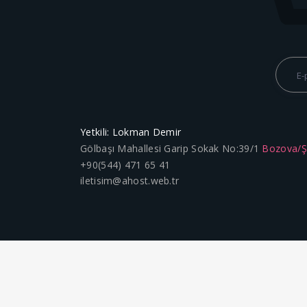
Yetkili: Lokman Demir
Gölbaşı Mahallesi Garip Sokak No:39/1
Bozova/
+90(544) 471 65 41
iletisim@ahost.web.tr