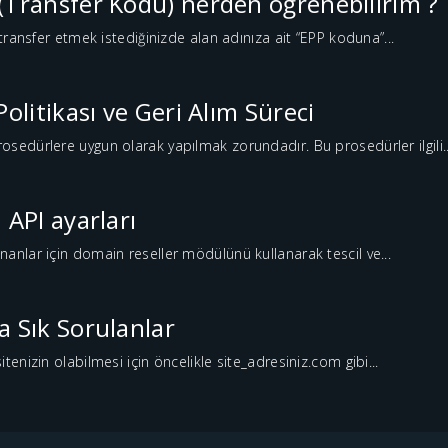
(Transfer Kodu) nerden öğrenebilirim ?
a transfer etmek istediğinizde alan adınıza ait “EPP koduna”...
Politikası ve Geri Alım Süreci
osedürlere uygun olarak yapılmak zorundadır. Bu prosedürler ilgili..
 API ayarları
nanlar için domain reseller mödülünü kullanarak tescil ve...
a Sık Sorulanlar
itenizin olabilmesi için öncelikle site_adresiniz.com gibi...