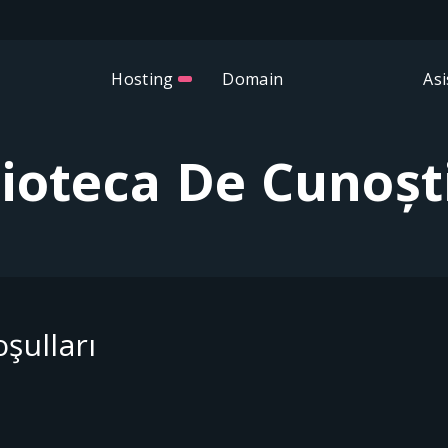
Hosting
Domain
Asi
lioteca De Cunoșt
şulları