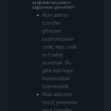
aşağıdaki koşulların
sağlanması gereklidir?
Alan adının
transfer
şifresine
(authorization
code, epp code,
vs.) sahip
olunmalı. Bu
şifre eski kayıt
firmasından
istenmelidir.
Alan adınızın
tescil, yenileme
veya transfer