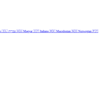
h
🇮🇱
עברית
🇭🇺
Magyar
🇮🇹
Italiano
🇲🇰
Macedonian
🇳🇴
Norwegian
🇵🇹