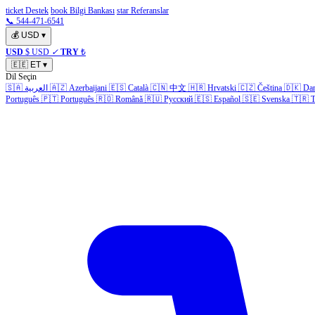
ticket Destek
book Bilgi Bankası
star Referanslar
📞 544-471-6541
💰
USD
▾
USD
$ USD
✓
TRY
₺
🇪🇪
ET
▾
Dil Seçin
🇸🇦
العربية
🇦🇿
Azerbaijani
🇪🇸
Català
🇨🇳
中文
🇭🇷
Hrvatski
🇨🇿
Čeština
🇩🇰
Da
Português
🇵🇹
Português
🇷🇴
Română
🇷🇺
Русский
🇪🇸
Español
🇸🇪
Svenska
🇹🇷
T