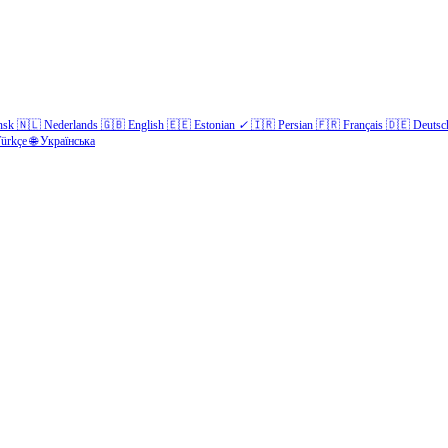
nsk
🇳🇱
Nederlands
🇬🇧
English
🇪🇪
Estonian
✓
🇮🇷
Persian
🇫🇷
Français
🇩🇪
Deutsc
ürkçe
🌐
Українська