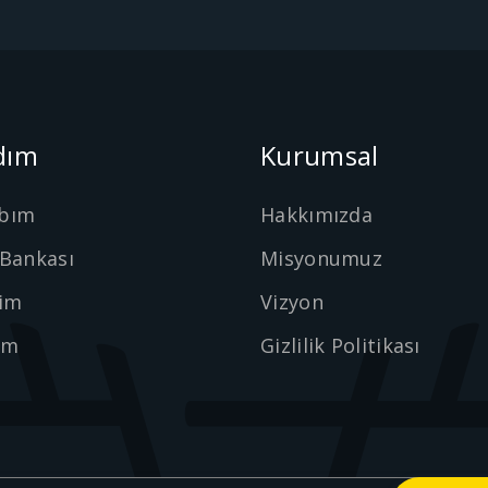
dım
Kurumsal
bım
Hakkımızda
 Bankası
Misyonumuz
şim
Vizyon
ım
Gizlilik Politikası