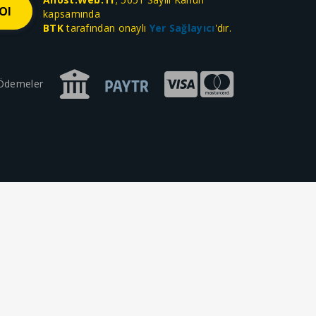
kapsamında
BTK
tarafından onaylı
Yer Sağlayıcı
'dır.
 Ödemeler