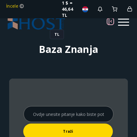
1 $ =
İncele
46,64
TL
TL
Baza Znanja