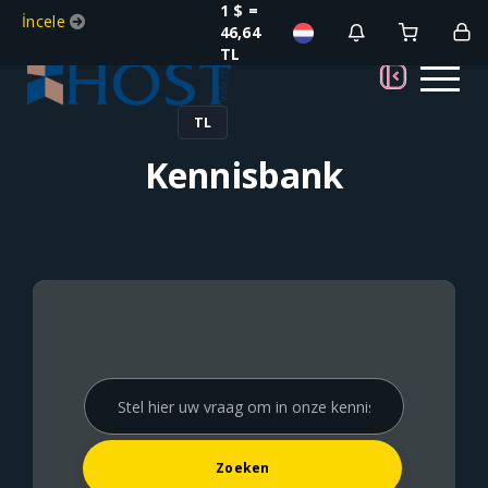
1 $ =
İncele
46,64
TL
TL
Kennisbank