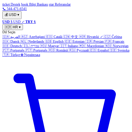
ticket Destek
book Bilgi Bankası
star Referanslar
📞 544-471-6541
💰
USD
▾
USD
$ USD
✓
TRY
₺
🇭🇷
HR
▾
Dil Seçin
🇸🇦
العربية
🇦🇿
Azerbaijani
🇪🇸
Català
🇨🇳
中文
🇭🇷
Hrvatski
✓
🇨🇿
Čeština
🇩🇰
Dansk
🇳🇱
Nederlands
🇬🇧
English
🇪🇪
Estonian
🇮🇷
Persian
🇫🇷
Français
🇩🇪
Deutsch
🇮🇱
עברית
🇭🇺
Magyar
🇮🇹
Italiano
🇲🇰
Macedonian
🇳🇴
Norwegian
🇵🇹
Português
🇵🇹
Português
🇷🇴
Română
🇷🇺
Русский
🇪🇸
Español
🇸🇪
Svenska
🇹🇷
Türkçe
🌐
Українська