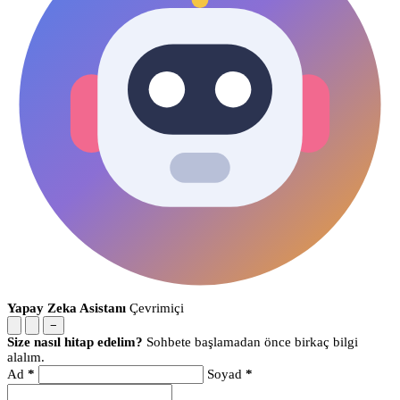
Yapay Zeka Asistanı
Çevrimiçi
−
Size nasıl hitap edelim?
Sohbete başlamadan önce birkaç bilgi
alalım.
Ad
*
Soyad
*