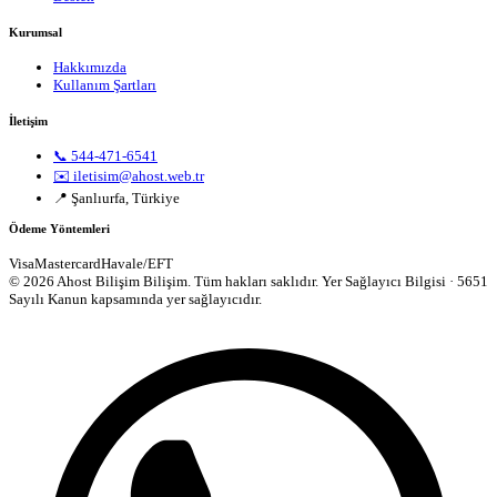
Kurumsal
Hakkımızda
Kullanım Şartları
İletişim
📞 544-471-6541
✉️ iletisim@ahost.web.tr
📍 Şanlıurfa, Türkiye
Ödeme Yöntemleri
Visa
Mastercard
Havale/EFT
© 2026 Ahost Bilişim Bilişim. Tüm hakları saklıdır.
Yer Sağlayıcı Bilgisi · 5651
Sayılı Kanun kapsamında yer sağlayıcıdır.