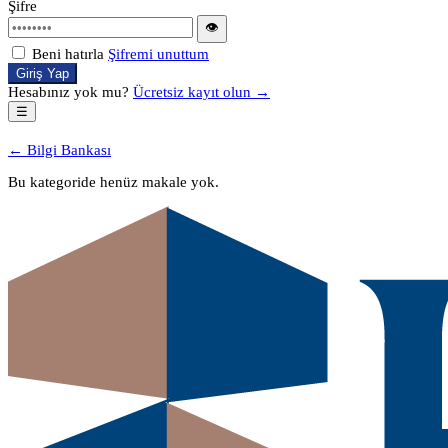
Şifre
👁
Beni hatırla
Şifremi unuttum
Giriş Yap
Hesabınız yok mu?
Ücretsiz kayıt olun →
☰
← Bilgi Bankası
Bu kategoride henüz makale yok.