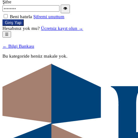
Şifre
👁
Beni hatırla
Şifremi unuttum
Giriş Yap
Hesabınız yok mu?
Ücretsiz kayıt olun →
☰
← Bilgi Bankası
Bu kategoride henüz makale yok.