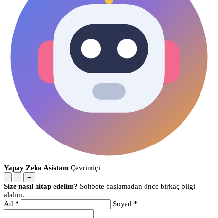
Yapay Zeka Asistanı
Çevrimiçi
−
Size nasıl hitap edelim?
Sohbete başlamadan önce birkaç bilgi
alalım.
Ad
*
Soyad
*