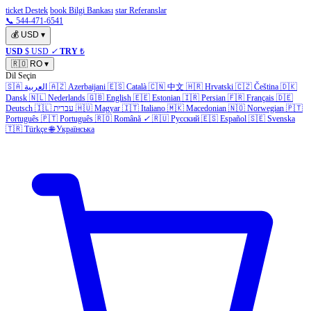
ticket Destek
book Bilgi Bankası
star Referanslar
📞 544-471-6541
💰
USD
▾
USD
$ USD
✓
TRY
₺
🇷🇴
RO
▾
Dil Seçin
🇸🇦
العربية
🇦🇿
Azerbaijani
🇪🇸
Català
🇨🇳
中文
🇭🇷
Hrvatski
🇨🇿
Čeština
🇩🇰
Dansk
🇳🇱
Nederlands
🇬🇧
English
🇪🇪
Estonian
🇮🇷
Persian
🇫🇷
Français
🇩🇪
Deutsch
🇮🇱
עברית
🇭🇺
Magyar
🇮🇹
Italiano
🇲🇰
Macedonian
🇳🇴
Norwegian
🇵🇹
Português
🇵🇹
Português
🇷🇴
Română
✓
🇷🇺
Русский
🇪🇸
Español
🇸🇪
Svenska
🇹🇷
Türkçe
🌐
Українська