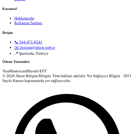
Kurumsal
Hakkımızda
Kullanım Şartları
İletişim
📞 544-471-6541
✉️ iletisim@ahost.web.tr
📍 Şanlıurfa, Türkiye
Ödeme Yöntemleri
Visa
Mastercard
Havale/EFT
© 2026 Ahost Bilişim Bilişim. Tüm hakları saklıdır.
Yer Sağlayıcı Bilgisi · 5651
Sayılı Kanun kapsamında yer sağlayıcıdır.