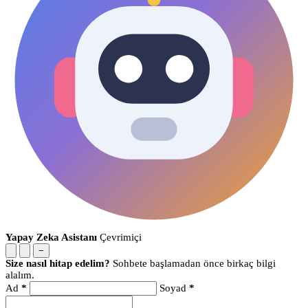
Yapay Zeka Asistanı
Çevrimiçi
−
Size nasıl hitap edelim?
Sohbete başlamadan önce birkaç bilgi
alalım.
Ad
*
Soyad
*