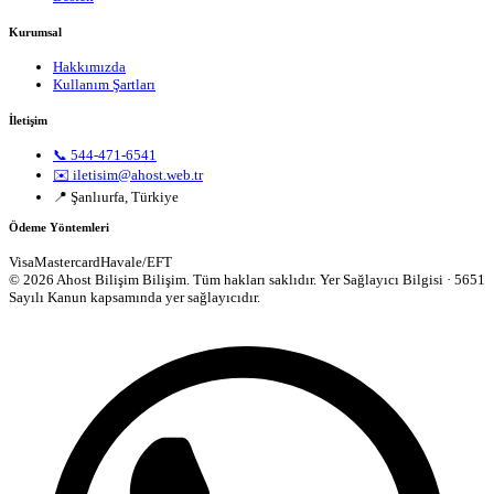
Kurumsal
Hakkımızda
Kullanım Şartları
İletişim
📞 544-471-6541
✉️ iletisim@ahost.web.tr
📍 Şanlıurfa, Türkiye
Ödeme Yöntemleri
Visa
Mastercard
Havale/EFT
© 2026 Ahost Bilişim Bilişim. Tüm hakları saklıdır.
Yer Sağlayıcı Bilgisi · 5651
Sayılı Kanun kapsamında yer sağlayıcıdır.