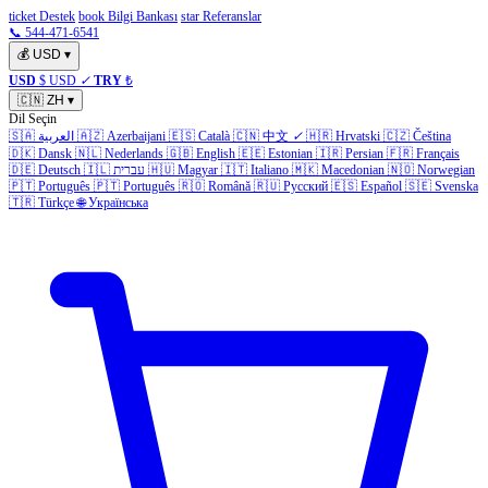
ticket Destek
book Bilgi Bankası
star Referanslar
📞 544-471-6541
💰
USD
▾
USD
$ USD
✓
TRY
₺
🇨🇳
ZH
▾
Dil Seçin
🇸🇦
العربية
🇦🇿
Azerbaijani
🇪🇸
Català
🇨🇳
中文
✓
🇭🇷
Hrvatski
🇨🇿
Čeština
🇩🇰
Dansk
🇳🇱
Nederlands
🇬🇧
English
🇪🇪
Estonian
🇮🇷
Persian
🇫🇷
Français
🇩🇪
Deutsch
🇮🇱
עברית
🇭🇺
Magyar
🇮🇹
Italiano
🇲🇰
Macedonian
🇳🇴
Norwegian
🇵🇹
Português
🇵🇹
Português
🇷🇴
Română
🇷🇺
Русский
🇪🇸
Español
🇸🇪
Svenska
🇹🇷
Türkçe
🌐
Українська