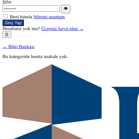
Şifre
👁
Beni hatırla
Şifremi unuttum
Giriş Yap
Hesabınız yok mu?
Ücretsiz kayıt olun →
☰
← Bilgi Bankası
Bu kategoride henüz makale yok.