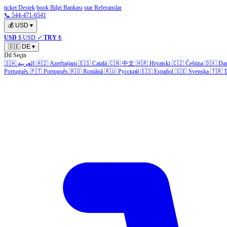
ticket Destek
book Bilgi Bankası
star Referanslar
📞 544-471-6541
💰
USD
▾
USD
$ USD
✓
TRY
₺
🇩🇪
DE
▾
Dil Seçin
🇸🇦
العربية
🇦🇿
Azerbaijani
🇪🇸
Català
🇨🇳
中文
🇭🇷
Hrvatski
🇨🇿
Čeština
🇩🇰
Da
Português
🇵🇹
Português
🇷🇴
Română
🇷🇺
Русский
🇪🇸
Español
🇸🇪
Svenska
🇹🇷
T