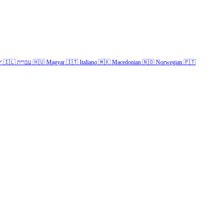
✓
🇮🇱
עברית
🇭🇺
Magyar
🇮🇹
Italiano
🇲🇰
Macedonian
🇳🇴
Norwegian
🇵🇹