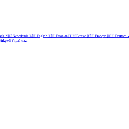
nsk
🇳🇱
Nederlands
🇬🇧
English
🇪🇪
Estonian
🇮🇷
Persian
🇫🇷
Français
🇩🇪
Deutsch
ürkçe
🌐
Українська