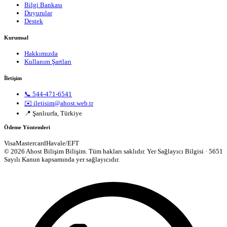
Bilgi Bankası
Duyurular
Destek
Kurumsal
Hakkımızda
Kullanım Şartları
İletişim
📞 544-471-6541
✉️ iletisim@ahost.web.tr
📍 Şanlıurfa, Türkiye
Ödeme Yöntemleri
Visa
Mastercard
Havale/EFT
© 2026 Ahost Bilişim Bilişim. Tüm hakları saklıdır.
Yer Sağlayıcı Bilgisi · 5651
Sayılı Kanun kapsamında yer sağlayıcıdır.