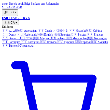
ticket Destek
book Bilgi Bankası
star Referanslar
📞 544-471-6541
💰
USD
▾
USD
$ USD
✓
TRY
₺
🇪🇸
CA
▾
Dil Seçin
🇸🇦
العربية
🇦🇿
Azerbaijani
🇪🇸
Català
✓
🇨🇳
中文
🇭🇷
Hrvatski
🇨🇿
Čeština
🇩🇰
Dansk
🇳🇱
Nederlands
🇬🇧
English
🇪🇪
Estonian
🇮🇷
Persian
🇫🇷
Français
🇩🇪
Deutsch
🇮🇱
עברית
🇭🇺
Magyar
🇮🇹
Italiano
🇲🇰
Macedonian
🇳🇴
Norwegian
🇵🇹
Português
🇵🇹
Português
🇷🇴
Română
🇷🇺
Русский
🇪🇸
Español
🇸🇪
Svenska
🇹🇷
Türkçe
🌐
Українська