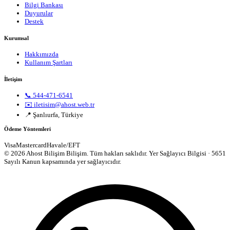
Bilgi Bankası
Duyurular
Destek
Kurumsal
Hakkımızda
Kullanım Şartları
İletişim
📞 544-471-6541
✉️ iletisim@ahost.web.tr
📍 Şanlıurfa, Türkiye
Ödeme Yöntemleri
Visa
Mastercard
Havale/EFT
© 2026 Ahost Bilişim Bilişim. Tüm hakları saklıdır.
Yer Sağlayıcı Bilgisi · 5651
Sayılı Kanun kapsamında yer sağlayıcıdır.