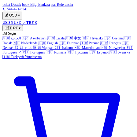
ticket Destek
book Bilgi Bankası
star Referanslar
📞 544-471-6541
💰
USD
▾
USD
$ USD
✓
TRY
₺
🇵🇹
PT
▾
Dil Seçin
🇸🇦
العربية
🇦🇿
Azerbaijani
🇪🇸
Català
🇨🇳
中文
🇭🇷
Hrvatski
🇨🇿
Čeština
🇩🇰
Dansk
🇳🇱
Nederlands
🇬🇧
English
🇪🇪
Estonian
🇮🇷
Persian
🇫🇷
Français
🇩🇪
Deutsch
🇮🇱
עברית
🇭🇺
Magyar
🇮🇹
Italiano
🇲🇰
Macedonian
🇳🇴
Norwegian
🇵🇹
Português
✓
🇵🇹
Português
🇷🇴
Română
🇷🇺
Русский
🇪🇸
Español
🇸🇪
Svenska
🇹🇷
Türkçe
🌐
Українська