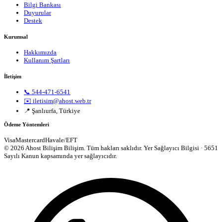
Bilgi Bankası
Duyurular
Destek
Kurumsal
Hakkımızda
Kullanım Şartları
İletişim
📞 544-471-6541
✉️ iletisim@ahost.web.tr
📍 Şanlıurfa, Türkiye
Ödeme Yöntemleri
Visa
Mastercard
Havale/EFT
© 2026 Ahost Bilişim Bilişim. Tüm hakları saklıdır.
Yer Sağlayıcı Bilgisi · 5651
Sayılı Kanun kapsamında yer sağlayıcıdır.