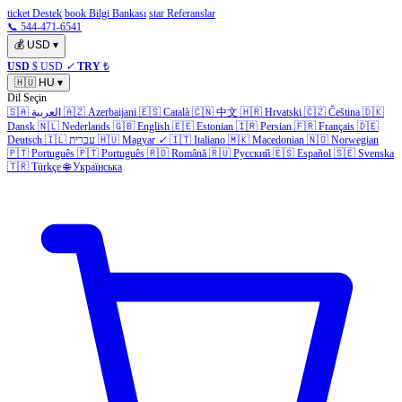
ticket Destek
book Bilgi Bankası
star Referanslar
📞 544-471-6541
💰
USD
▾
USD
$ USD
✓
TRY
₺
🇭🇺
HU
▾
Dil Seçin
🇸🇦
العربية
🇦🇿
Azerbaijani
🇪🇸
Català
🇨🇳
中文
🇭🇷
Hrvatski
🇨🇿
Čeština
🇩🇰
Dansk
🇳🇱
Nederlands
🇬🇧
English
🇪🇪
Estonian
🇮🇷
Persian
🇫🇷
Français
🇩🇪
Deutsch
🇮🇱
עברית
🇭🇺
Magyar
✓
🇮🇹
Italiano
🇲🇰
Macedonian
🇳🇴
Norwegian
🇵🇹
Português
🇵🇹
Português
🇷🇴
Română
🇷🇺
Русский
🇪🇸
Español
🇸🇪
Svenska
🇹🇷
Türkçe
🌐
Українська