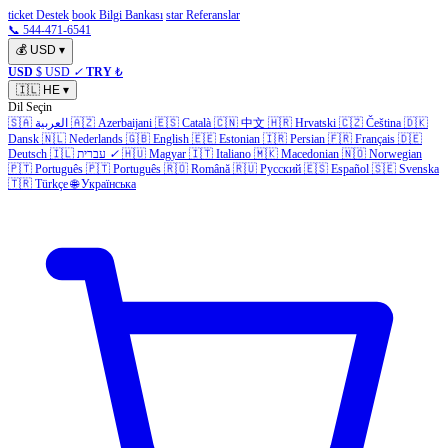
ticket Destek
book Bilgi Bankası
star Referanslar
📞 544-471-6541
💰
USD
▾
USD
$ USD
✓
TRY
₺
🇮🇱
HE
▾
Dil Seçin
🇩🇰
Čeština
🇨🇿
Hrvatski
🇭🇷
中文
🇨🇳
Català
🇪🇸
Azerbaijani
🇦🇿
العربية
🇸🇦
Dansk
🇳🇱
Nederlands
🇬🇧
English
🇪🇪
Estonian
🇮🇷
Persian
🇫🇷
Français
🇩🇪
Norwegian
🇳🇴
Macedonian
🇲🇰
Italiano
🇮🇹
Magyar
🇭🇺
✓
עברית
🇮🇱
Deutsch
🇵🇹
Português
🇵🇹
Português
🇷🇴
Română
🇷🇺
Русский
🇪🇸
Español
🇸🇪
Svenska
🇹🇷
Türkçe
🌐
Українська