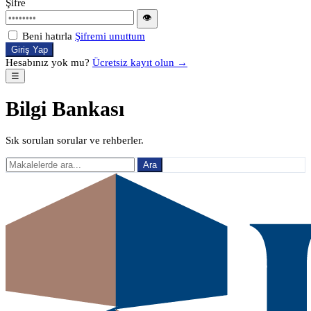
Şifre
👁
Beni hatırla
Şifremi unuttum
Giriş Yap
Hesabınız yok mu?
Ücretsiz kayıt olun →
☰
Bilgi Bankası
Sık sorulan sorular ve rehberler.
Ara