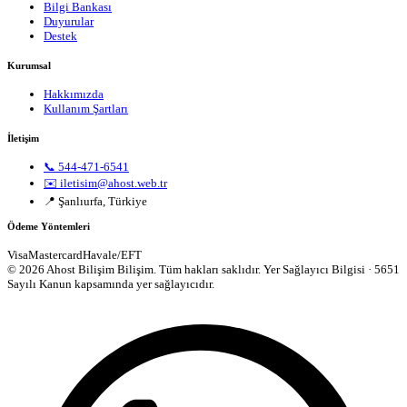
Bilgi Bankası
Duyurular
Destek
Kurumsal
Hakkımızda
Kullanım Şartları
İletişim
📞 544-471-6541
✉️ iletisim@ahost.web.tr
📍 Şanlıurfa, Türkiye
Ödeme Yöntemleri
Visa
Mastercard
Havale/EFT
© 2026 Ahost Bilişim Bilişim. Tüm hakları saklıdır.
Yer Sağlayıcı Bilgisi · 5651
Sayılı Kanun kapsamında yer sağlayıcıdır.