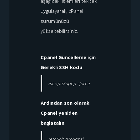
aşağıdaki işlemleri tek tek
uygulayarak, cPanel
sürümünüzü
yükseltebilirsiniz.
Cpanel Güncelleme için
Gerekli SSH kodu
/scripts/upcp -force
Ardından son olarak
Cpanel yeniden
başlatalın
/etc/init.d/cpanel