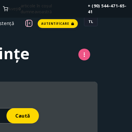
articole în coșul
+ (90) 544-471-65-
Aveți
0
dumneavoastră
41
TL
stență
AUTENTIFICARE
ințe