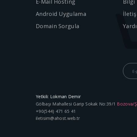
E-Mail Hosting
Bilgi
Android Uygulama
İleti
Domain Sorgula
Yard
Yetkili: Lokman Demir
Gölbaşı Mahallesi Garip Sokak No:39/1
Bozova/
+90(544) 471 65 41
iletisim@ahost.web.tr