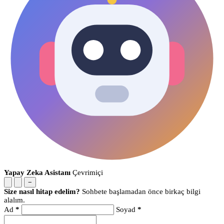
Yapay Zeka Asistanı
Çevrimiçi
−
Size nasıl hitap edelim?
Sohbete başlamadan önce birkaç bilgi
alalım.
Ad
*
Soyad
*