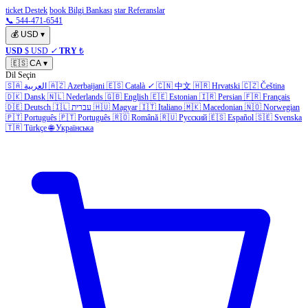
ticket Destek
book Bilgi Bankası
star Referanslar
📞 544-471-6541
💰
USD
▾
USD
$ USD
✓
TRY
₺
🇪🇸
CA
▾
Dil Seçin
🇸🇦
العربية
🇦🇿
Azerbaijani
🇪🇸
Català
✓
🇨🇳
中文
🇭🇷
Hrvatski
🇨🇿
Čeština
🇩🇰
Dansk
🇳🇱
Nederlands
🇬🇧
English
🇪🇪
Estonian
🇮🇷
Persian
🇫🇷
Français
🇩🇪
Deutsch
🇮🇱
עברית
🇭🇺
Magyar
🇮🇹
Italiano
🇲🇰
Macedonian
🇳🇴
Norwegian
🇵🇹
Português
🇵🇹
Português
🇷🇴
Română
🇷🇺
Русский
🇪🇸
Español
🇸🇪
Svenska
🇹🇷
Türkçe
🌐
Українська