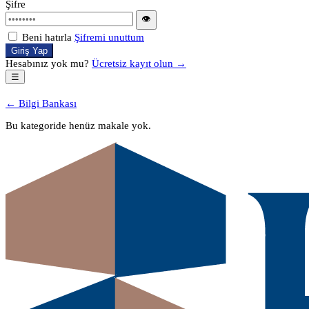
Şifre
👁
Beni hatırla
Şifremi unuttum
Giriş Yap
Hesabınız yok mu?
Ücretsiz kayıt olun →
☰
← Bilgi Bankası
Bu kategoride henüz makale yok.