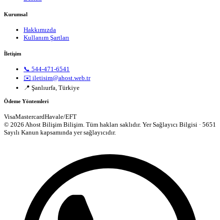
Kurumsal
Hakkımızda
Kullanım Şartları
İletişim
📞 544-471-6541
✉️ iletisim@ahost.web.tr
📍 Şanlıurfa, Türkiye
Ödeme Yöntemleri
Visa
Mastercard
Havale/EFT
© 2026 Ahost Bilişim Bilişim. Tüm hakları saklıdır.
Yer Sağlayıcı Bilgisi · 5651
Sayılı Kanun kapsamında yer sağlayıcıdır.