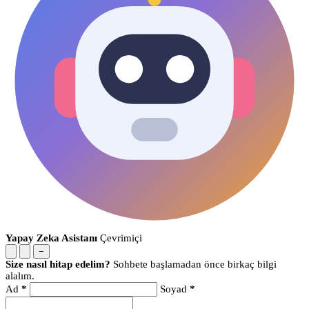
Yapay Zeka Asistanı
Çevrimiçi
−
Size nasıl hitap edelim?
Sohbete başlamadan önce birkaç bilgi
alalım.
Ad
*
Soyad
*