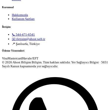
Kurumsal
Hakkımızda
Kullanım Şartları
İletişim
📞 544-471-6541
✉️ iletisim@ahost.web.tr
📍 Şanlıurfa, Türkiye
Ödeme Yöntemleri
Visa
Mastercard
Havale/EFT
© 2026 Ahost Bilişim Bilişim. Tüm hakları saklıdır.
Yer Sağlayıcı Bilgisi · 5651
Sayılı Kanun kapsamında yer sağlayıcıdır.