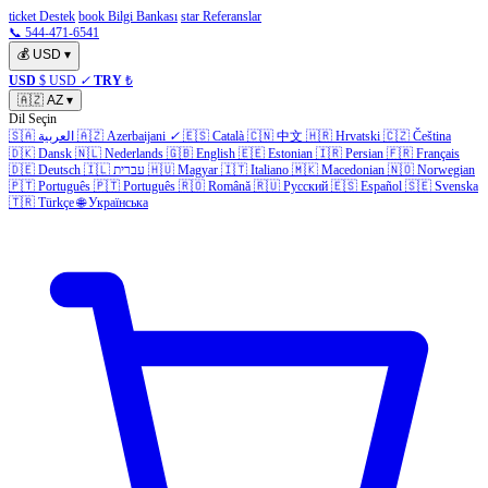
ticket Destek
book Bilgi Bankası
star Referanslar
📞 544-471-6541
💰
USD
▾
USD
$ USD
✓
TRY
₺
🇦🇿
AZ
▾
Dil Seçin
🇸🇦
العربية
🇦🇿
Azerbaijani
✓
🇪🇸
Català
🇨🇳
中文
🇭🇷
Hrvatski
🇨🇿
Čeština
🇩🇰
Dansk
🇳🇱
Nederlands
🇬🇧
English
🇪🇪
Estonian
🇮🇷
Persian
🇫🇷
Français
🇩🇪
Deutsch
🇮🇱
עברית
🇭🇺
Magyar
🇮🇹
Italiano
🇲🇰
Macedonian
🇳🇴
Norwegian
🇵🇹
Português
🇵🇹
Português
🇷🇴
Română
🇷🇺
Русский
🇪🇸
Español
🇸🇪
Svenska
🇹🇷
Türkçe
🌐
Українська