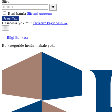
Şifre
👁
Beni hatırla
Şifremi unuttum
Giriş Yap
Hesabınız yok mu?
Ücretsiz kayıt olun →
☰
← Bilgi Bankası
Bu kategoride henüz makale yok.