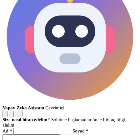
Yapay Zeka Asistanı
Çevrimiçi
−
Size nasıl hitap edelim?
Sohbete başlamadan önce birkaç bilgi
alalım.
Ad
*
Soyad
*