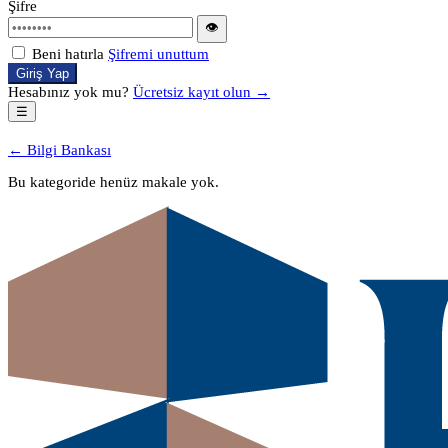
Şifre
👁
Beni hatırla
Şifremi unuttum
Giriş Yap
Hesabınız yok mu?
Ücretsiz kayıt olun →
☰
← Bilgi Bankası
Bu kategoride henüz makale yok.