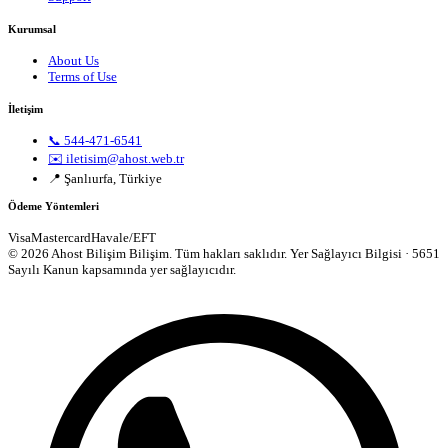
Kurumsal
About Us
Terms of Use
İletişim
📞 544-471-6541
✉️ iletisim@ahost.web.tr
📍 Şanlıurfa, Türkiye
Ödeme Yöntemleri
Visa
Mastercard
Havale/EFT
© 2026 Ahost Bilişim Bilişim. Tüm hakları saklıdır.
Yer Sağlayıcı Bilgisi · 5651
Sayılı Kanun kapsamında yer sağlayıcıdır.