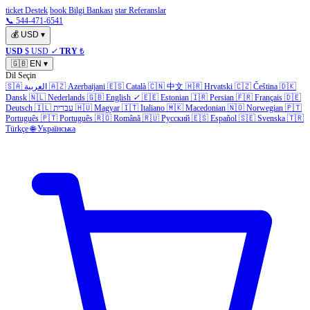
ticket Destek
book Bilgi Bankası
star Referanslar
📞 544-471-6541
💰
USD
▾
USD
$ USD
✓
TRY
₺
🇬🇧
EN
▾
Dil Seçin
🇸🇦
العربية
🇦🇿
Azerbaijani
🇪🇸
Català
🇨🇳
中文
🇭🇷
Hrvatski
🇨🇿
Čeština
🇩🇰
Dansk
🇳🇱
Nederlands
🇬🇧
English
✓
🇪🇪
Estonian
🇮🇷
Persian
🇫🇷
Français
🇩🇪
Deutsch
🇮🇱
עברית
🇭🇺
Magyar
🇮🇹
Italiano
🇲🇰
Macedonian
🇳🇴
Norwegian
🇵🇹
Português
🇵🇹
Português
🇷🇴
Română
🇷🇺
Русский
🇪🇸
Español
🇸🇪
Svenska
🇹🇷
Türkçe
🌐
Українська