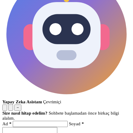
Yapay Zeka Asistanı
Çevrimiçi
−
Size nasıl hitap edelim?
Sohbete başlamadan önce birkaç bilgi
alalım.
Ad
*
Soyad
*