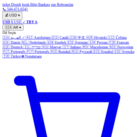
ticket Destek
book Bilgi Bankası
star Referanslar
📞 544-471-6541
💰
USD
▾
USD
$ USD
✓
TRY
₺
🇸🇦
AR
▾
Dil Seçin
Čeština
🇨🇿
Hrvatski
🇭🇷
中文
🇨🇳
Català
🇪🇸
Azerbaijani
🇦🇿
✓
العربية
🇸🇦
🇩🇰
Dansk
🇳🇱
Nederlands
🇬🇧
English
🇪🇪
Estonian
🇮🇷
Persian
🇫🇷
Français
Norwegian
🇳🇴
Macedonian
🇲🇰
Italiano
🇮🇹
Magyar
🇭🇺
עברית
🇮🇱
Deutsch
🇩🇪
🇵🇹
Português
🇵🇹
Português
🇷🇴
Română
🇷🇺
Русский
🇪🇸
Español
🇸🇪
Svenska
🇹🇷
Türkçe
🌐
Українська