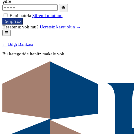
Şifre
👁
Beni hatırla
Şifremi unuttum
Giriş Yap
Hesabınız yok mu?
Ücretsiz kayıt olun →
☰
← Bilgi Bankası
Bu kategoride henüz makale yok.