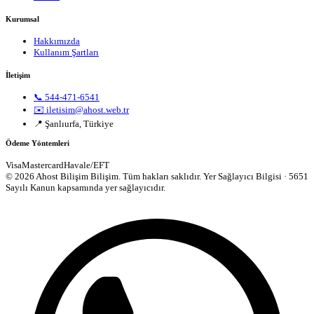
Kurumsal
Hakkımızda
Kullanım Şartları
İletişim
📞 544-471-6541
✉️ iletisim@ahost.web.tr
📍 Şanlıurfa, Türkiye
Ödeme Yöntemleri
Visa
Mastercard
Havale/EFT
© 2026 Ahost Bilişim Bilişim. Tüm hakları saklıdır.
Yer Sağlayıcı Bilgisi · 5651
Sayılı Kanun kapsamında yer sağlayıcıdır.