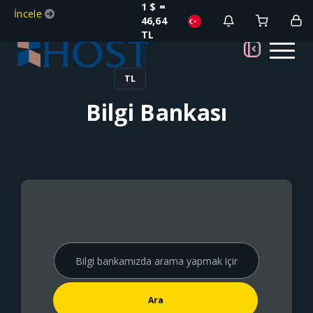
1 $ =
İncele
46,64
TL
TL
Bilgi Bankası