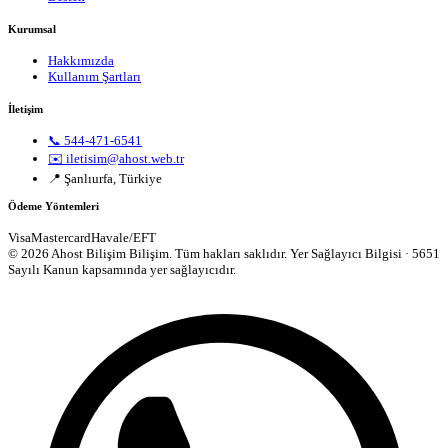
Kurumsal
Hakkımızda
Kullanım Şartları
İletişim
📞 544-471-6541
✉️ iletisim@ahost.web.tr
📍 Şanlıurfa, Türkiye
Ödeme Yöntemleri
Visa
Mastercard
Havale/EFT
© 2026 Ahost Bilişim Bilişim. Tüm hakları saklıdır.
Yer Sağlayıcı Bilgisi · 5651
Sayılı Kanun kapsamında yer sağlayıcıdır.