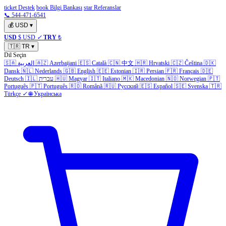
ticket Destek
book Bilgi Bankası
star Referanslar
📞 544-471-6541
💰
USD
▾
USD
$ USD
✓
TRY
₺
🇹🇷
TR
▾
Dil Seçin
🇸🇦
العربية
🇦🇿
Azerbaijani
🇪🇸
Català
🇨🇳
中文
🇭🇷
Hrvatski
🇨🇿
Čeština
🇩🇰
Dansk
🇳🇱
Nederlands
🇬🇧
English
🇪🇪
Estonian
🇮🇷
Persian
🇫🇷
Français
🇩🇪
Deutsch
🇮🇱
עברית
🇭🇺
Magyar
🇮🇹
Italiano
🇲🇰
Macedonian
🇳🇴
Norwegian
🇵🇹
Português
🇵🇹
Português
🇷🇴
Română
🇷🇺
Русский
🇪🇸
Español
🇸🇪
Svenska
🇹🇷
Türkçe
✓
🌐
Українська