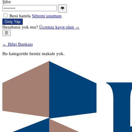
Şifre
👁
Beni hatırla
Şifremi unuttum
Giriş Yap
Hesabınız yok mu?
Ücretsiz kayıt olun →
☰
← Bilgi Bankası
Bu kategoride henüz makale yok.