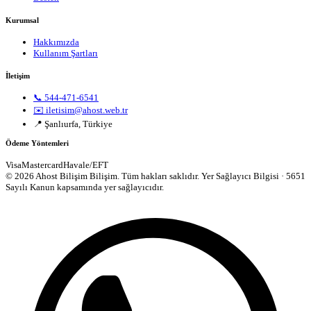
Kurumsal
Hakkımızda
Kullanım Şartları
İletişim
📞 544-471-6541
✉️ iletisim@ahost.web.tr
📍 Şanlıurfa, Türkiye
Ödeme Yöntemleri
Visa
Mastercard
Havale/EFT
© 2026 Ahost Bilişim Bilişim. Tüm hakları saklıdır.
Yer Sağlayıcı Bilgisi · 5651
Sayılı Kanun kapsamında yer sağlayıcıdır.