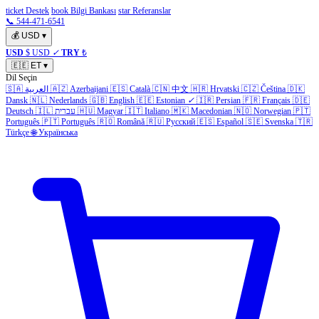
ticket Destek
book Bilgi Bankası
star Referanslar
📞 544-471-6541
💰
USD
▾
USD
$ USD
✓
TRY
₺
🇪🇪
ET
▾
Dil Seçin
🇸🇦
العربية
🇦🇿
Azerbaijani
🇪🇸
Català
🇨🇳
中文
🇭🇷
Hrvatski
🇨🇿
Čeština
🇩🇰
Dansk
🇳🇱
Nederlands
🇬🇧
English
🇪🇪
Estonian
✓
🇮🇷
Persian
🇫🇷
Français
🇩🇪
Deutsch
🇮🇱
עברית
🇭🇺
Magyar
🇮🇹
Italiano
🇲🇰
Macedonian
🇳🇴
Norwegian
🇵🇹
Português
🇵🇹
Português
🇷🇴
Română
🇷🇺
Русский
🇪🇸
Español
🇸🇪
Svenska
🇹🇷
Türkçe
🌐
Українська