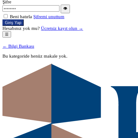
Şifre
👁
Beni hatırla
Şifremi unuttum
Giriş Yap
Hesabınız yok mu?
Ücretsiz kayıt olun →
☰
← Bilgi Bankası
Bu kategoride henüz makale yok.