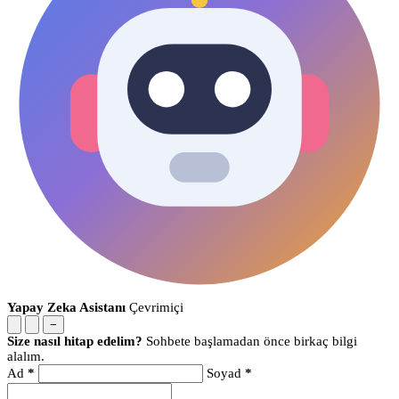
Yapay Zeka Asistanı
Çevrimiçi
−
Size nasıl hitap edelim?
Sohbete başlamadan önce birkaç bilgi
alalım.
Ad
*
Soyad
*