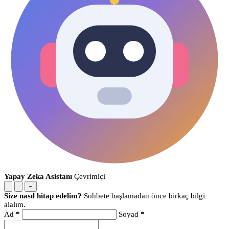
Yapay Zeka Asistanı
Çevrimiçi
−
Size nasıl hitap edelim?
Sohbete başlamadan önce birkaç bilgi
alalım.
Ad
*
Soyad
*