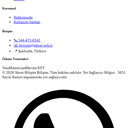
Kurumsal
Hakkımızda
Kullanım Şartları
İletişim
📞 544-471-6541
✉️ iletisim@ahost.web.tr
📍 Şanlıurfa, Türkiye
Ödeme Yöntemleri
Visa
Mastercard
Havale/EFT
© 2026 Ahost Bilişim Bilişim. Tüm hakları saklıdır.
Yer Sağlayıcı Bilgisi · 5651
Sayılı Kanun kapsamında yer sağlayıcıdır.