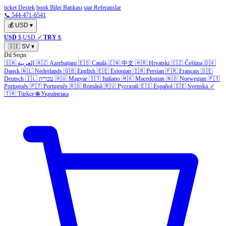
ticket Destek
book Bilgi Bankası
star Referanslar
📞 544-471-6541
💰
USD
▾
USD
$ USD
✓
TRY
₺
🇸🇪
SV
▾
Dil Seçin
🇸🇦
العربية
🇦🇿
Azerbaijani
🇪🇸
Català
🇨🇳
中文
🇭🇷
Hrvatski
🇨🇿
Čeština
🇩🇰
Dansk
🇳🇱
Nederlands
🇬🇧
English
🇪🇪
Estonian
🇮🇷
Persian
🇫🇷
Français
🇩🇪
Deutsch
🇮🇱
עברית
🇭🇺
Magyar
🇮🇹
Italiano
🇲🇰
Macedonian
🇳🇴
Norwegian
🇵🇹
Português
🇵🇹
Português
🇷🇴
Română
🇷🇺
Русский
🇪🇸
Español
🇸🇪
Svenska
✓
🇹🇷
Türkçe
🌐
Українська