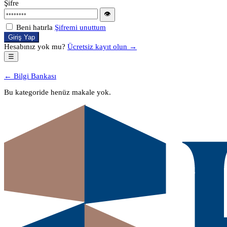
Şifre
👁
Beni hatırla
Şifremi unuttum
Giriş Yap
Hesabınız yok mu?
Ücretsiz kayıt olun →
☰
← Bilgi Bankası
Bu kategoride henüz makale yok.