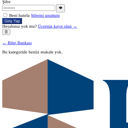
Şifre
👁
Beni hatırla
Şifremi unuttum
Giriş Yap
Hesabınız yok mu?
Ücretsiz kayıt olun →
☰
← Bilgi Bankası
Bu kategoride henüz makale yok.