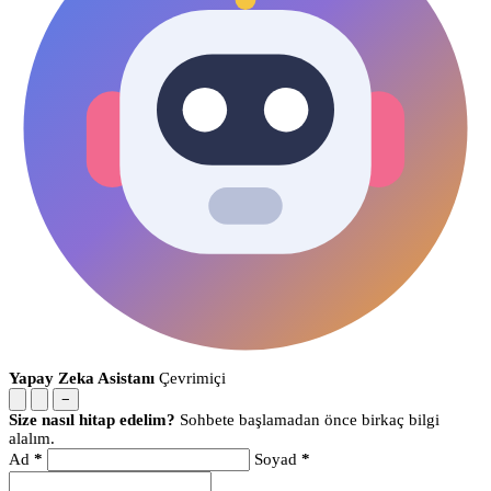
Yapay Zeka Asistanı
Çevrimiçi
−
Size nasıl hitap edelim?
Sohbete başlamadan önce birkaç bilgi
alalım.
Ad
*
Soyad
*