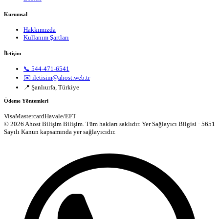
Kurumsal
Hakkımızda
Kullanım Şartları
İletişim
📞 544-471-6541
✉️ iletisim@ahost.web.tr
📍 Şanlıurfa, Türkiye
Ödeme Yöntemleri
Visa
Mastercard
Havale/EFT
© 2026 Ahost Bilişim Bilişim. Tüm hakları saklıdır.
Yer Sağlayıcı Bilgisi · 5651
Sayılı Kanun kapsamında yer sağlayıcıdır.