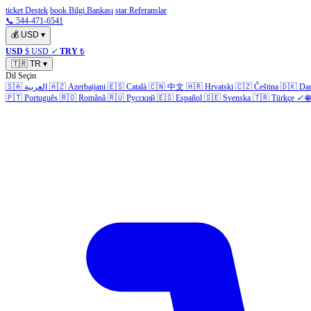
ticket Destek
book Bilgi Bankası
star Referanslar
📞 544-471-6541
💰
USD
▾
USD
$ USD
✓
TRY
₺
🇹🇷
TR
▾
Dil Seçin
🇸🇦
العربية
🇦🇿
Azerbaijani
🇪🇸
Català
🇨🇳
中文
🇭🇷
Hrvatski
🇨🇿
Čeština
🇩🇰
Da
🇵🇹
Português
🇷🇴
Română
🇷🇺
Русский
🇪🇸
Español
🇸🇪
Svenska
🇹🇷
Türkçe
✓
🌐