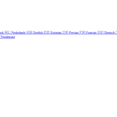
nsk
🇳🇱
Nederlands
🇬🇧
English
🇪🇪
Estonian
🇮🇷
Persian
🇫🇷
Français
🇩🇪
Deutsch

Українська