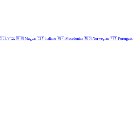
🇱
עברית
🇭🇺
Magyar
🇮🇹
Italiano
🇲🇰
Macedonian
🇳🇴
Norwegian
🇵🇹
Português