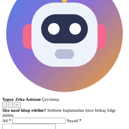
Yapay Zeka Asistanı
Çevrimiçi
−
Size nasıl hitap edelim?
Sohbete başlamadan önce birkaç bilgi
alalım.
Ad
*
Soyad
*