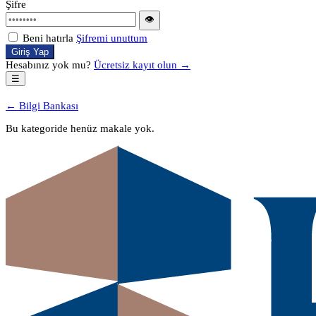
Şifre
👁
Beni hatırla
Şifremi unuttum
Giriş Yap
Hesabınız yok mu?
Ücretsiz kayıt olun →
☰
← Bilgi Bankası
Bu kategoride henüz makale yok.