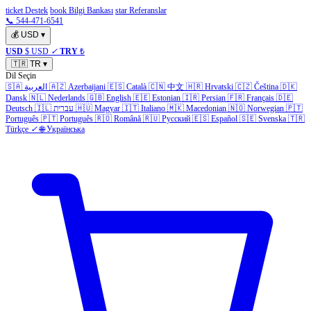
ticket Destek
book Bilgi Bankası
star Referanslar
📞 544-471-6541
💰
USD
▾
USD
$ USD
✓
TRY
₺
🇹🇷
TR
▾
Dil Seçin
🇸🇦
العربية
🇦🇿
Azerbaijani
🇪🇸
Català
🇨🇳
中文
🇭🇷
Hrvatski
🇨🇿
Čeština
🇩🇰
Dansk
🇳🇱
Nederlands
🇬🇧
English
🇪🇪
Estonian
🇮🇷
Persian
🇫🇷
Français
🇩🇪
Deutsch
🇮🇱
עברית
🇭🇺
Magyar
🇮🇹
Italiano
🇲🇰
Macedonian
🇳🇴
Norwegian
🇵🇹
Português
🇵🇹
Português
🇷🇴
Română
🇷🇺
Русский
🇪🇸
Español
🇸🇪
Svenska
🇹🇷
Türkçe
✓
🌐
Українська