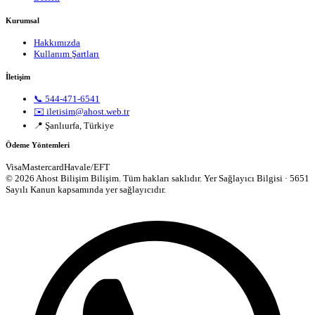
Kurumsal
Hakkımızda
Kullanım Şartları
İletişim
📞 544-471-6541
✉️ iletisim@ahost.web.tr
📍 Şanlıurfa, Türkiye
Ödeme Yöntemleri
Visa
Mastercard
Havale/EFT
© 2026 Ahost Bilişim Bilişim. Tüm hakları saklıdır.
Yer Sağlayıcı Bilgisi · 5651
Sayılı Kanun kapsamında yer sağlayıcıdır.