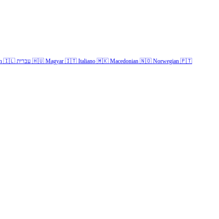
h
🇮🇱
עברית
🇭🇺
Magyar
🇮🇹
Italiano
🇲🇰
Macedonian
🇳🇴
Norwegian
🇵🇹