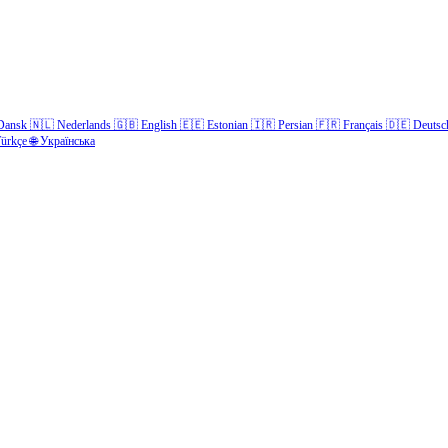
Dansk
🇳🇱
Nederlands
🇬🇧
English
🇪🇪
Estonian
🇮🇷
Persian
🇫🇷
Français
🇩🇪
Deutsc
ürkçe
🌐
Українська