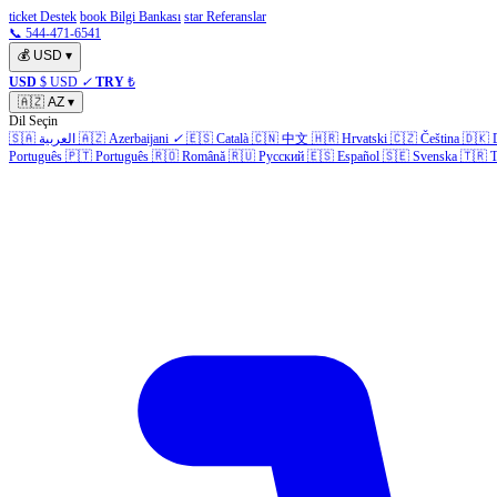
ticket Destek
book Bilgi Bankası
star Referanslar
📞 544-471-6541
💰
USD
▾
USD
$ USD
✓
TRY
₺
🇦🇿
AZ
▾
Dil Seçin
🇸🇦
العربية
🇦🇿
Azerbaijani
✓
🇪🇸
Català
🇨🇳
中文
🇭🇷
Hrvatski
🇨🇿
Čeština
🇩🇰
Português
🇵🇹
Português
🇷🇴
Română
🇷🇺
Русский
🇪🇸
Español
🇸🇪
Svenska
🇹🇷
T