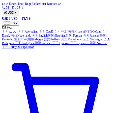
ticket Destek
book Bilgi Bankası
star Referanslar
📞 544-471-6541
💰
USD
▾
USD
$ USD
✓
TRY
₺
🇪🇸
ES
▾
Dil Seçin
🇸🇦
العربية
🇦🇿
Azerbaijani
🇪🇸
Català
🇨🇳
中文
🇭🇷
Hrvatski
🇨🇿
Čeština
🇩🇰
Dansk
🇳🇱
Nederlands
🇬🇧
English
🇪🇪
Estonian
🇮🇷
Persian
🇫🇷
Français
🇩🇪
Deutsch
🇮🇱
עברית
🇭🇺
Magyar
🇮🇹
Italiano
🇲🇰
Macedonian
🇳🇴
Norwegian
🇵🇹
Português
🇵🇹
Português
🇷🇴
Română
🇷🇺
Русский
🇪🇸
Español
✓
🇸🇪
Svenska
🇹🇷
Türkçe
🌐
Українська