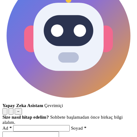
Yapay Zeka Asistanı
Çevrimiçi
−
Size nasıl hitap edelim?
Sohbete başlamadan önce birkaç bilgi
alalım.
Ad
*
Soyad
*