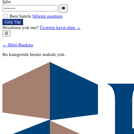
Şifre
👁
Beni hatırla
Şifremi unuttum
Giriş Yap
Hesabınız yok mu?
Ücretsiz kayıt olun →
☰
← Bilgi Bankası
Bu kategoride henüz makale yok.