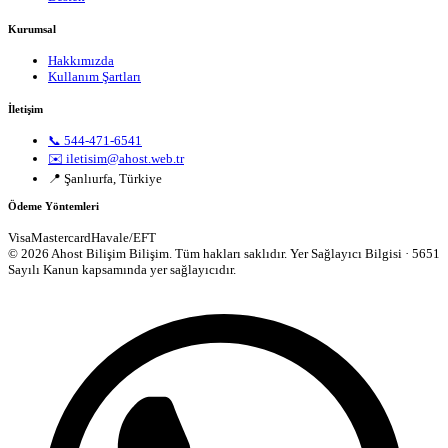
Kurumsal
Hakkımızda
Kullanım Şartları
İletişim
📞 544-471-6541
✉️ iletisim@ahost.web.tr
📍 Şanlıurfa, Türkiye
Ödeme Yöntemleri
Visa
Mastercard
Havale/EFT
© 2026 Ahost Bilişim Bilişim. Tüm hakları saklıdır.
Yer Sağlayıcı Bilgisi · 5651
Sayılı Kanun kapsamında yer sağlayıcıdır.