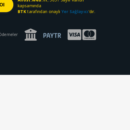
kapsamında
BTK
tarafından onaylı
Yer Sağlayıcı
'dır.
 Ödemeler