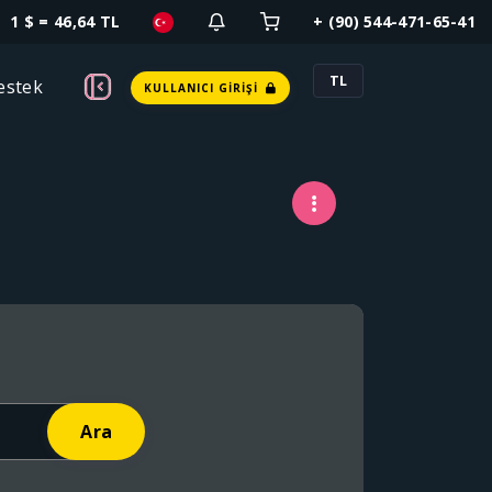
1 $ = 46,64 TL
+ (90) 544-471-65-41
TL
estek
KULLANICI GIRIŞI