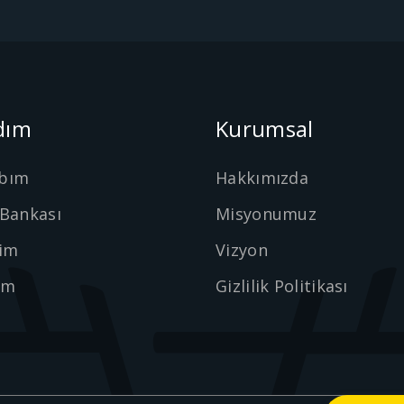
dım
Kurumsal
bım
Hakkımızda
 Bankası
Misyonumuz
şim
Vizyon
ım
Gizlilik Politikası