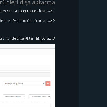
rünleri dışa aktarma
1.Kontrol Paneline girdikten sonra eklentilere tıklıyoruz.
2.Universal İmport Pro modülünü açıyoruz
3. Xml Entegrasyon modülü içinde Dışa Aktar' Tıklıyoruz.