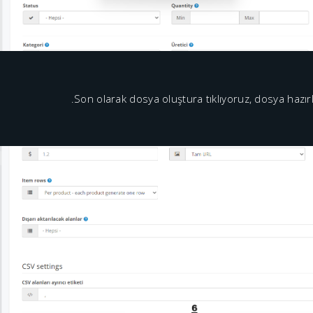
Son olarak dosya oluştura tıklıyoruz, dosya hazırl