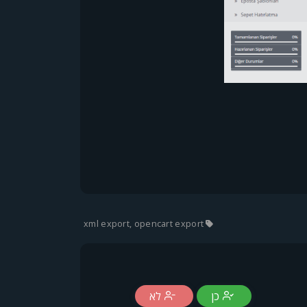
xml export, opencart export
כן
לא