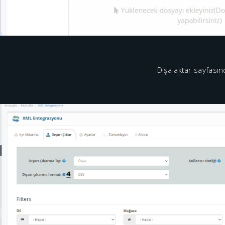
Dışa aktar sayfasın